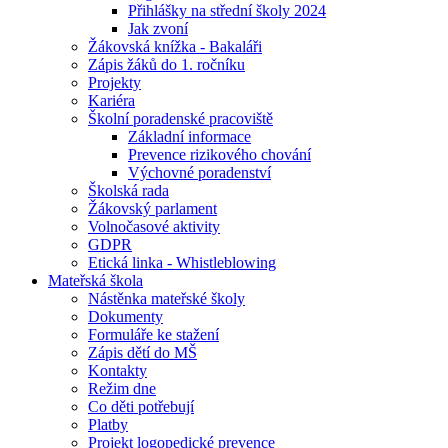
Přihlášky na střední školy 2024
Jak zvoní
Žákovská knížka - Bakaláři
Zápis žáků do 1. ročníku
Projekty
Kariéra
Školní poradenské pracoviště
Základní informace
Prevence rizikového chování
Výchovné poradenství
Školská rada
Žákovský parlament
Volnočasové aktivity
GDPR
Etická linka - Whistleblowing
Mateřská škola
Nástěnka mateřské školy
Dokumenty
Formuláře ke stažení
Zápis dětí do MŠ
Kontakty
Režim dne
Co děti potřebují
Platby
Projekt logopedické prevence