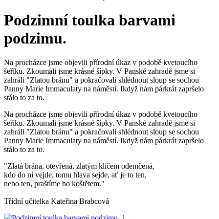
Podzimní toulka barvami
podzimu.
Na procházce jsme objevili přírodní úkaz v podobě kvetoucího
šeříku. Zkoumali jsme krásné šípky. V Panské zahradě jsme si
zahráli "Zlatou bránu" a pokračovali shlédnout sloup se sochou
Panny Marie Immaculaty na náměstí. Ikdyž nám párkrát zapršelo
stálo to za to.
Na procházce jsme objevili přírodní úkaz v podobě kvetoucího
šeříku. Zkoumali jsme krásné šípky. V Panské zahradě jsme si
zahráli "Zlatou bránu" a pokračovali shlédnout sloup se sochou
Panny Marie Immaculaty na náměstí. Ikdyž nám párkrát zapršelo
stálo to za to.
"Zlatá brána, otevřená, zlatým klíčem odemčená,
kdo do ní vejde, tomu hlava sejde, ať je to ten,
nebo ten, praštíme ho koštětem."
Třídní učitelka Kateřina Brabcová