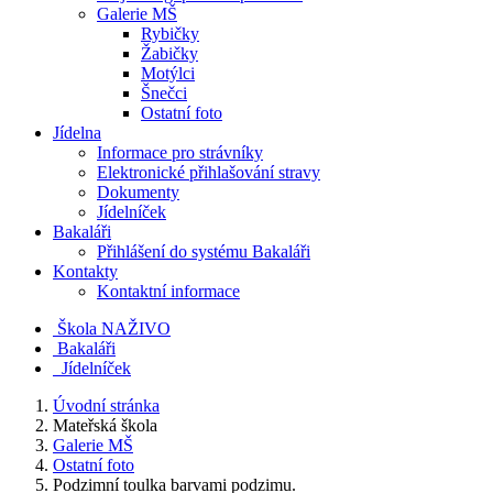
Galerie MŠ
Rybičky
Žabičky
Motýlci
Šnečci
Ostatní foto
Jídelna
Informace pro strávníky
Elektronické přihlašování stravy
Dokumenty
Jídelníček
Bakaláři
Přihlášení do systému Bakaláři
Kontakty
Kontaktní informace
Škola NAŽIVO
Bakaláři
Jídelníček
Úvodní stránka
Mateřská škola
Galerie MŠ
Ostatní foto
Podzimní toulka barvami podzimu.