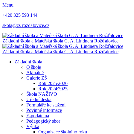
Menu
+420 325 593 144
skola@zs-rozdalovice.cz
Základní škola a Mateřská škola
G. A. Lindnera
Rožďalovice
Základní škola a Mateřská škola
G. A. Lindnera
Rožďalovice
Základní škola
O škole
Aktuálně
Galerie ZŠ
Rok 2025⁄2026
Rok 2024⁄2025
Škola NAŽIVO
Úřední deska
Formuláře ke stažení
Povinné informace
E-podatelna
Pedagogický sbor
Výuka
Organizace školního roku