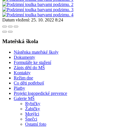
Datum vložení:
25. 10. 2022 8:24
Mateřská škola
Nástěnka mateřské školy
Dokumenty
Formuláře ke stažení
Zápis dětí do MŠ
Kontakty
Režim dne
Co děti potřebují
Platby
Projekt logopedické prevence
Galerie MŠ
Rybičky
Žabičky
Motýlci
Šnečci
Ostatní foto