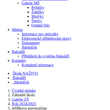
Galerie MŠ
Rybičky
Žabičky
Motýlci
Šnečci
Ostatní foto
Jídelna
Informace pro strávníky
Elektronické přihlašování stravy
Dokumenty
Jídelníček
Bakaláři
Přihlášení do systému Bakaláři
Kontakty
Kontaktní informace
Škola NAŽIVO
Bakaláři
Jídelníček
Úvodní stránka
Základní škola
Galerie ZŠ
Rok 2024/2025
Ježíškova pravnoučata