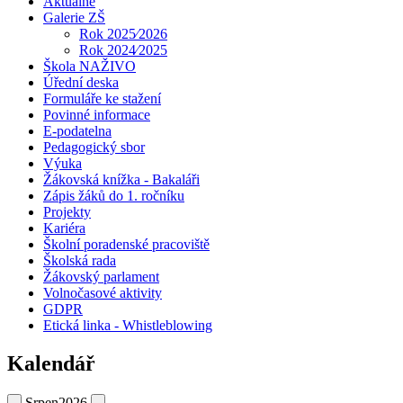
Aktuálně
Galerie ZŠ
Rok 2025⁄2026
Rok 2024⁄2025
Škola NAŽIVO
Úřední deska
Formuláře ke stažení
Povinné informace
E-podatelna
Pedagogický sbor
Výuka
Žákovská knížka - Bakaláři
Zápis žáků do 1. ročníku
Projekty
Kariéra
Školní poradenské pracoviště
Školská rada
Žákovský parlament
Volnočasové aktivity
GDPR
Etická linka - Whistleblowing
Kalendář
Srpen
2026