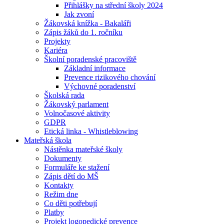
Přihlášky na střední školy 2024
Jak zvoní
Žákovská knížka - Bakaláři
Zápis žáků do 1. ročníku
Projekty
Kariéra
Školní poradenské pracoviště
Základní informace
Prevence rizikového chování
Výchovné poradenství
Školská rada
Žákovský parlament
Volnočasové aktivity
GDPR
Etická linka - Whistleblowing
Mateřská škola
Nástěnka mateřské školy
Dokumenty
Formuláře ke stažení
Zápis dětí do MŠ
Kontakty
Režim dne
Co děti potřebují
Platby
Projekt logopedické prevence