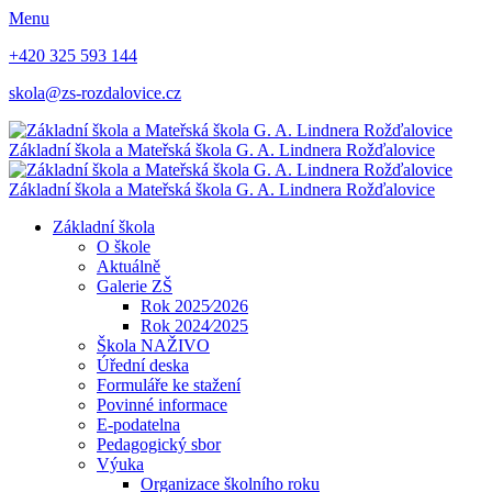
Menu
+420 325 593 144
skola@zs-rozdalovice.cz
Základní škola a Mateřská škola
G. A. Lindnera
Rožďalovice
Základní škola a Mateřská škola
G. A. Lindnera
Rožďalovice
Základní škola
O škole
Aktuálně
Galerie ZŠ
Rok 2025⁄2026
Rok 2024⁄2025
Škola NAŽIVO
Úřední deska
Formuláře ke stažení
Povinné informace
E-podatelna
Pedagogický sbor
Výuka
Organizace školního roku