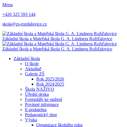
Menu
+420 325 593 144
skola@zs-rozdalovice.cz
Základní škola a Mateřská škola
G. A. Lindnera
Rožďalovice
Základní škola a Mateřská škola
G. A. Lindnera
Rožďalovice
Základní škola
O škole
Aktuálně
Galerie ZŠ
Rok 2025⁄2026
Rok 2024⁄2025
Škola NAŽIVO
Úřední deska
Formuláře ke stažení
Povinné informace
E-podatelna
Pedagogický sbor
Výuka
Organizace školního roku