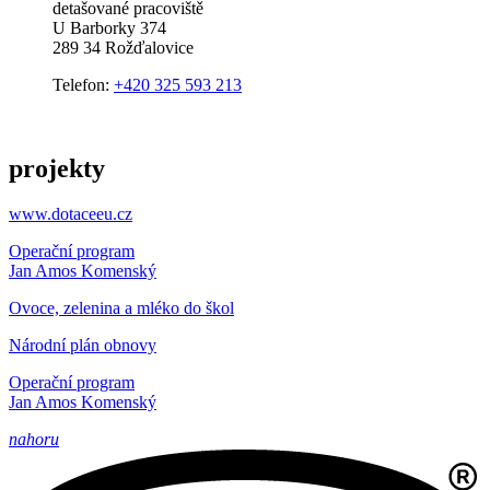
detašované pracoviště
U Barborky 374
289 34 Rožďalovice
Telefon:
+420 325 593 213
projekty
www.dotaceeu.cz
Operační program
Jan Amos Komenský
Ovoce, zelenina a mléko do škol
Národní plán obnovy
Operační program
Jan Amos Komenský
nahoru