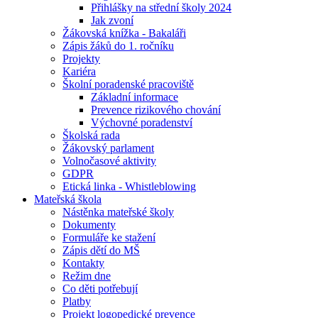
Přihlášky na střední školy 2024
Jak zvoní
Žákovská knížka - Bakaláři
Zápis žáků do 1. ročníku
Projekty
Kariéra
Školní poradenské pracoviště
Základní informace
Prevence rizikového chování
Výchovné poradenství
Školská rada
Žákovský parlament
Volnočasové aktivity
GDPR
Etická linka - Whistleblowing
Mateřská škola
Nástěnka mateřské školy
Dokumenty
Formuláře ke stažení
Zápis dětí do MŠ
Kontakty
Režim dne
Co děti potřebují
Platby
Projekt logopedické prevence