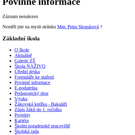
Povinné informace
Záznam nenalezen
Neměli jste na mysli stránku
Mgr. Petra Skopárová
?
Základní škola
O škole
Aktuálně
Galerie ZŠ
Škola NAŽIVO
Úřední deska
Formuláře ke stažení
Povinné informace
E-podatelna
Pedagogický sbor
Výuka
Žákovská knížka - Bakaláři
Zápis žáků do 1. ročníku
Projekty
Kariéra
Školní poradenské pracoviště
Školská rada