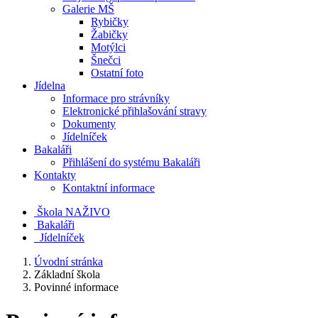
Galerie MŠ
Rybičky
Žabičky
Motýlci
Šnečci
Ostatní foto
Jídelna
Informace pro strávníky
Elektronické přihlašování stravy
Dokumenty
Jídelníček
Bakaláři
Přihlášení do systému Bakaláři
Kontakty
Kontaktní informace
Škola NAŽIVO
Bakaláři
Jídelníček
Úvodní stránka
Základní škola
Povinné informace