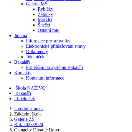
Galerie MŠ
Rybičky
Žabičky
Motýlci
Šnečci
Ostatní foto
Jídelna
Informace pro strávníky
Elektronické přihlašování stravy
Dokumenty
Jídelníček
Bakaláři
Přihlášení do systému Bakaláři
Kontakty
Kontaktní informace
Škola NAŽIVO
Bakaláři
Jídelníček
Úvodní stránka
Základní škola
Galerie ZŠ
Rok 2023/2024
Osmáci v Divadle Bravo