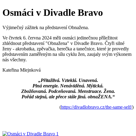
Osmáci v Divadle Bravo
Výjimečný zážitek na představení Obnažena.
Ve čtvrtek 6. června 2024 měli osmáci jedinečnou příležitost
zhlédnout představení "Obnažena" v Divadle Bravo. Čtyři silné
ženy - akrobatka, zpěvačka, herečka a tanečnice, které je provedly
představením zaměřeným na sílu cyklu žen, zaujaly svým výkonem
nás všechny.
Kateřina Mlejnková
„Přitažlivá. Vzteklá. Unavená.
Plná energie. Nenáviděná. Mýtická.
Zbožňovaná. Podceňovaná. Menstruace. Žena.
Pořád stejná, ale přece stále jiná. obnaŽENA.“
(
https://divadlobravo.cz/the-
same-self/
)