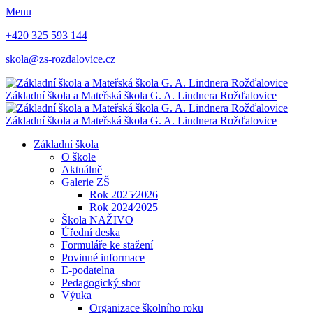
Menu
+420 325 593 144
skola@zs-rozdalovice.cz
Základní škola a Mateřská škola
G. A. Lindnera
Rožďalovice
Základní škola a Mateřská škola
G. A. Lindnera
Rožďalovice
Základní škola
O škole
Aktuálně
Galerie ZŠ
Rok 2025⁄2026
Rok 2024⁄2025
Škola NAŽIVO
Úřední deska
Formuláře ke stažení
Povinné informace
E-podatelna
Pedagogický sbor
Výuka
Organizace školního roku