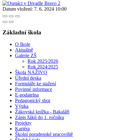
Datum vložení:
7. 6. 2024 10:00
Základní škola
O škole
Aktuálně
Galerie ZŠ
Rok 2025⁄2026
Rok 2024⁄2025
Škola NAŽIVO
Úřední deska
Formuláře ke stažení
Povinné informace
E-podatelna
Pedagogický sbor
Výuka
Žákovská knížka - Bakaláři
Zápis žáků do 1. ročníku
Projekty
Kariéra
Školní poradenské pracoviště
Školská rada