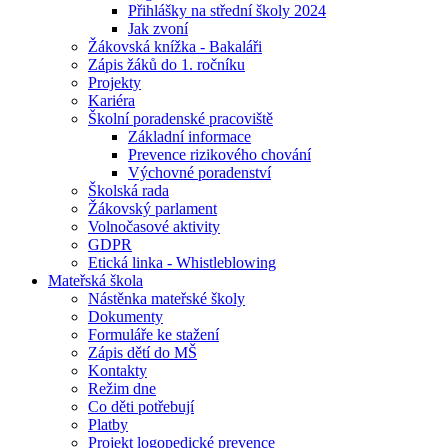
Přihlášky na střední školy 2024
Jak zvoní
Žákovská knížka - Bakaláři
Zápis žáků do 1. ročníku
Projekty
Kariéra
Školní poradenské pracoviště
Základní informace
Prevence rizikového chování
Výchovné poradenství
Školská rada
Žákovský parlament
Volnočasové aktivity
GDPR
Etická linka - Whistleblowing
Mateřská škola
Nástěnka mateřské školy
Dokumenty
Formuláře ke stažení
Zápis dětí do MŠ
Kontakty
Režim dne
Co děti potřebují
Platby
Projekt logopedické prevence