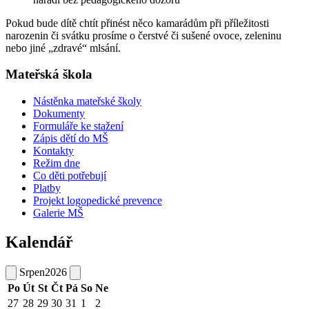
Pokud bude dítě chtít přinést něco kamarádům při příležitosti
narozenin či svátku prosíme o čerstvé či sušené ovoce, zeleninu
nebo jiné „zdravé“ mlsání.
Mateřská škola
Nástěnka mateřské školy
Dokumenty
Formuláře ke stažení
Zápis dětí do MŠ
Kontakty
Režim dne
Co děti potřebují
Platby
Projekt logopedické prevence
Galerie MŠ
Kalendář
Srpen
2026
Po
Út
St
Čt
Pá
So
Ne
27
28
29
30
31
1
2