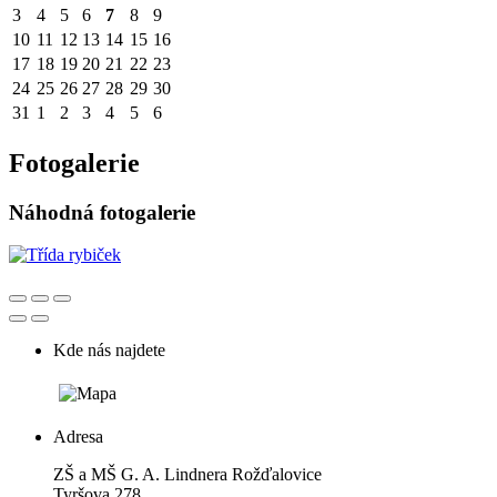
3
4
5
6
7
8
9
10
11
12
13
14
15
16
17
18
19
20
21
22
23
24
25
26
27
28
29
30
31
1
2
3
4
5
6
Fotogalerie
Náhodná fotogalerie
Kde nás najdete
Adresa
ZŠ a MŠ G. A. Lindnera Rožďalovice
Tyršova 278