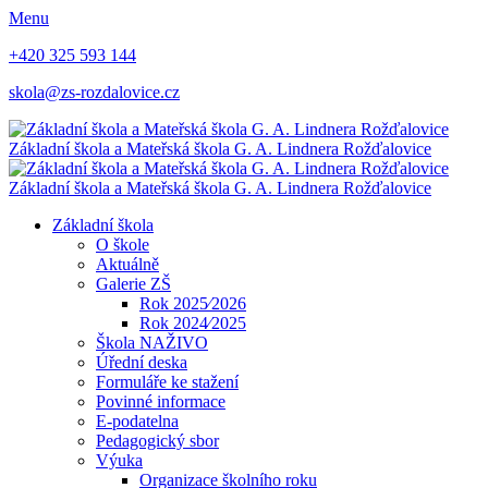
Menu
+420 325 593 144
skola@zs-rozdalovice.cz
Základní škola a Mateřská škola
G. A. Lindnera
Rožďalovice
Základní škola a Mateřská škola
G. A. Lindnera
Rožďalovice
Základní škola
O škole
Aktuálně
Galerie ZŠ
Rok 2025⁄2026
Rok 2024⁄2025
Škola NAŽIVO
Úřední deska
Formuláře ke stažení
Povinné informace
E-podatelna
Pedagogický sbor
Výuka
Organizace školního roku