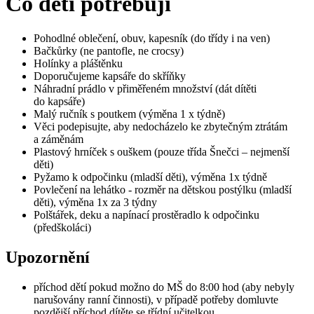
Co děti potřebují
Pohodlné oblečení, obuv, kapesník (do třídy i na ven)
Bačkůrky (ne pantofle, ne crocsy)
Holínky a pláštěnku
Doporučujeme kapsáře do skříňky
Náhradní prádlo v přiměřeném množství (dát dítěti
do kapsáře)
Malý ručník s poutkem (výměna 1 x týdně)
Věci podepisujte, aby nedocházelo ke zbytečným ztrátám
a záměnám
Plastový hrníček s ouškem (pouze třída Šnečci – nejmenší
děti)
Pyžamo k odpočinku (mladší děti), výměna 1x týdně
Povlečení na lehátko - rozměr na dětskou postýlku (mladší
děti), výměna 1x za 3 týdny
Polštářek, deku a napínací prostěradlo k odpočinku
(předškoláci)
Upozornění
příchod dětí pokud možno do MŠ do 8:00 hod (aby nebyly
narušovány ranní činnosti), v případě potřeby domluvte
pozdější příchod dítěte se třídní učitelkou