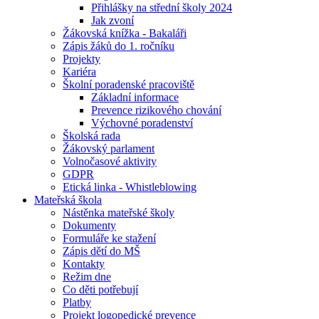
Přihlášky na střední školy 2024
Jak zvoní
Žákovská knížka - Bakaláři
Zápis žáků do 1. ročníku
Projekty
Kariéra
Školní poradenské pracoviště
Základní informace
Prevence rizikového chování
Výchovné poradenství
Školská rada
Žákovský parlament
Volnočasové aktivity
GDPR
Etická linka - Whistleblowing
Mateřská škola
Nástěnka mateřské školy
Dokumenty
Formuláře ke stažení
Zápis dětí do MŠ
Kontakty
Režim dne
Co děti potřebují
Platby
Projekt logopedické prevence