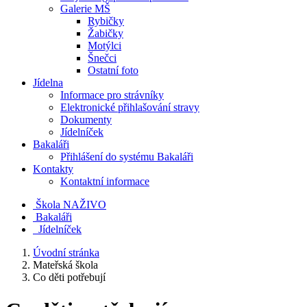
Galerie MŠ
Rybičky
Žabičky
Motýlci
Šnečci
Ostatní foto
Jídelna
Informace pro strávníky
Elektronické přihlašování stravy
Dokumenty
Jídelníček
Bakaláři
Přihlášení do systému Bakaláři
Kontakty
Kontaktní informace
Škola NAŽIVO
Bakaláři
Jídelníček
Úvodní stránka
Mateřská škola
Co děti potřebují