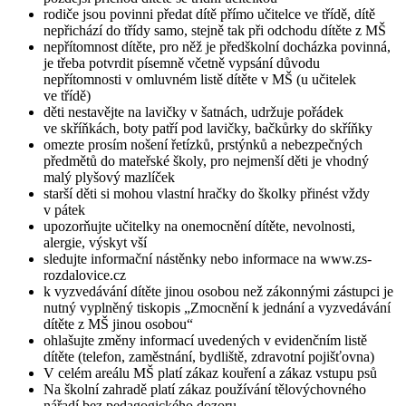
rodiče jsou povinni předat dítě přímo učitelce ve třídě, dítě
nepřichází do třídy samo, stejně tak při odchodu dítěte z MŠ
nepřítomnost dítěte, pro něž je předškolní docházka povinná,
je třeba potvrdit písemně včetně vypsání důvodu
nepřítomnosti v omluvném listě dítěte v MŠ (u učitelek
ve třídě)
děti nestavějte na lavičky v šatnách, udržuje pořádek
ve skříňkách, boty patří pod lavičky, bačkůrky do skříňky
omezte prosím nošení řetízků, prstýnků a nebezpečných
předmětů do mateřské školy, pro nejmenší děti je vhodný
malý plyšový mazlíček
starší děti si mohou vlastní hračky do školky přinést vždy
v pátek
upozorňujte učitelky na onemocnění dítěte, nevolnosti,
alergie, výskyt vší
sledujte informační nástěnky nebo informace na www.zs-
rozdalovice.cz
k vyzvedávání dítěte jinou osobou než zákonnými zástupci je
nutný vyplněný tiskopis „Zmocnění k jednání a vyzvedávání
dítěte z MŠ jinou osobou“
ohlašujte změny informací uvedených v evidenčním listě
dítěte (telefon, zaměstnání, bydliště, zdravotní pojišťovna)
V celém areálu MŠ platí zákaz kouření a zákaz vstupu psů
Na školní zahradě platí zákaz používání tělovýchovného
nářadí bez pedagogického dozoru