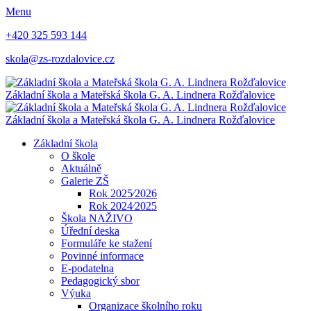
Menu
+420 325 593 144
skola@zs-rozdalovice.cz
Základní škola a Mateřská škola
G. A. Lindnera
Rožďalovice
Základní škola a Mateřská škola
G. A. Lindnera
Rožďalovice
Základní škola
O škole
Aktuálně
Galerie ZŠ
Rok 2025⁄2026
Rok 2024⁄2025
Škola NAŽIVO
Úřední deska
Formuláře ke stažení
Povinné informace
E-podatelna
Pedagogický sbor
Výuka
Organizace školního roku