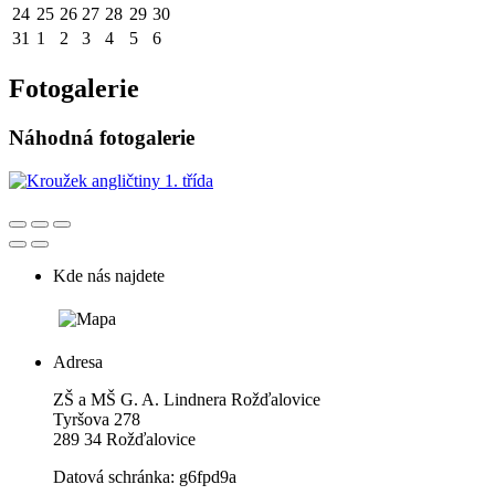
24
25
26
27
28
29
30
31
1
2
3
4
5
6
Fotogalerie
Náhodná fotogalerie
Kde nás najdete
Adresa
ZŠ a MŠ G. A. Lindnera Rožďalovice
Tyršova 278
289 34 Rožďalovice
Datová schránka: g6fpd9a