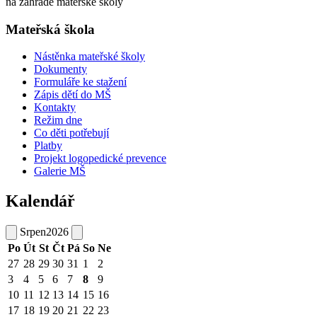
na zahradě mateřské školy
Mateřská škola
Nástěnka mateřské školy
Dokumenty
Formuláře ke stažení
Zápis dětí do MŠ
Kontakty
Režim dne
Co děti potřebují
Platby
Projekt logopedické prevence
Galerie MŠ
Kalendář
Srpen
2026
Po
Út
St
Čt
Pá
So
Ne
27
28
29
30
31
1
2
3
4
5
6
7
8
9
10
11
12
13
14
15
16
17
18
19
20
21
22
23