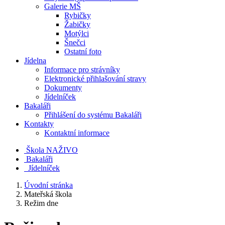
Galerie MŠ
Rybičky
Žabičky
Motýlci
Šnečci
Ostatní foto
Jídelna
Informace pro strávníky
Elektronické přihlašování stravy
Dokumenty
Jídelníček
Bakaláři
Přihlášení do systému Bakaláři
Kontakty
Kontaktní informace
Škola NAŽIVO
Bakaláři
Jídelníček
Úvodní stránka
Mateřská škola
Režim dne