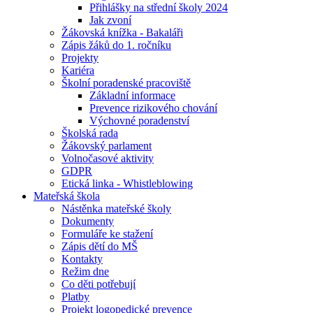
Přihlášky na střední školy 2024
Jak zvoní
Žákovská knížka - Bakaláři
Zápis žáků do 1. ročníku
Projekty
Kariéra
Školní poradenské pracoviště
Základní informace
Prevence rizikového chování
Výchovné poradenství
Školská rada
Žákovský parlament
Volnočasové aktivity
GDPR
Etická linka - Whistleblowing
Mateřská škola
Nástěnka mateřské školy
Dokumenty
Formuláře ke stažení
Zápis dětí do MŠ
Kontakty
Režim dne
Co děti potřebují
Platby
Projekt logopedické prevence