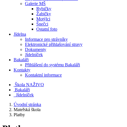
Galerie MŠ
Rybičky
Žabičky
Motýlci
Šnečci
Ostatní foto
Jídelna
Informace pro strávníky
Elektronické přihlašování stravy
Dokumenty
Jídelníček
Bakaláři
Přihlášení do systému Bakaláři
Kontakty
Kontaktní informace
Škola NAŽIVO
Bakaláři
Jídelníček
Úvodní stránka
Mateřská škola
Platby