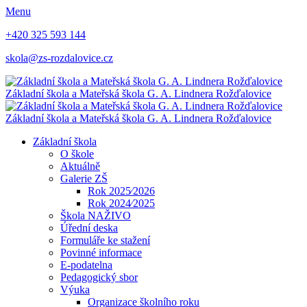
Menu
+420 325 593 144
skola@zs-rozdalovice.cz
Základní škola a Mateřská škola
G. A. Lindnera
Rožďalovice
Základní škola a Mateřská škola
G. A. Lindnera
Rožďalovice
Základní škola
O škole
Aktuálně
Galerie ZŠ
Rok 2025⁄2026
Rok 2024⁄2025
Škola NAŽIVO
Úřední deska
Formuláře ke stažení
Povinné informace
E-podatelna
Pedagogický sbor
Výuka
Organizace školního roku