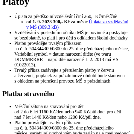
Platby
Úplata za předškolní vzdělávání činí 260,- Kč/měsíčně
od 1. 9. 2023 300,- Kč za měsíc
Úplata za vzdělávání
v MŠ (309.3 kB)
Vzdělávání v posledním ročníku MŠ je povinné a poskytuje
se bezúplatně, to platí i pro děti s odkladem školní docházky.
Platbu provádějte trvalým příkazem
na č. ú. 504344309/0800 do 25. dne předcházejícího měsíce,
Variabilní symbol = datum narození dítěte (ve tvaru
DDMMRRRR – např. dítě narozené 1. 2. 2013 má VS
01022013).
Trvalý příkaz zadávejte s přerušením platby v červnu
a červenci, poplatek za prázdninové období bude stanoven
s ohledem na přerušení provozu MŠ o prázdninách.
Platba stravného
Měsíční záloha na stravování pro děti
od 2 do 6 let 1160 Kč/den nebo 940 Kč/půl dne, pro děti
nad 7 let 1440 Kč/den nebo 1200 Kč/půl dne.
Platbu provádějte trvalým příkazem
na č. ú. 504344309/0800 do 25. dne předcházejícího
měsíce, variabilní symbol vám bude zaslán na e-mail vedoucí