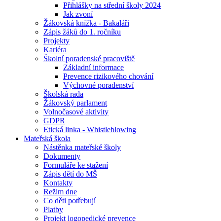
Přihlášky na střední školy 2024
Jak zvoní
Žákovská knížka - Bakaláři
Zápis žáků do 1. ročníku
Projekty
Kariéra
Školní poradenské pracoviště
Základní informace
Prevence rizikového chování
Výchovné poradenství
Školská rada
Žákovský parlament
Volnočasové aktivity
GDPR
Etická linka - Whistleblowing
Mateřská škola
Nástěnka mateřské školy
Dokumenty
Formuláře ke stažení
Zápis dětí do MŠ
Kontakty
Režim dne
Co děti potřebují
Platby
Projekt logopedické prevence