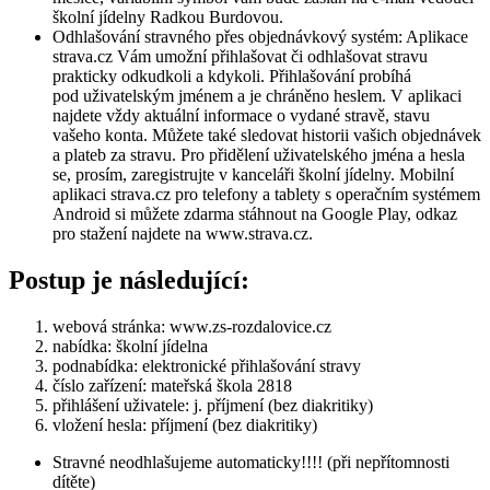
školní jídelny Radkou Burdovou.
Odhlašování stravného přes objednávkový systém: Aplikace
strava.cz Vám umožní přihlašovat či odhlašovat stravu
prakticky odkudkoli a kdykoli. Přihlašování probíhá
pod uživatelským jménem a je chráněno heslem. V aplikaci
najdete vždy aktuální informace o vydané stravě, stavu
vašeho konta. Můžete také sledovat historii vašich objednávek
a plateb za stravu. Pro přidělení uživatelského jména a hesla
se, prosím, zaregistrujte v kanceláři školní jídelny. Mobilní
aplikaci strava.cz pro telefony a tablety s operačním systémem
Android si můžete zdarma stáhnout na Google Play, odkaz
pro stažení najdete na www.strava.cz.
Postup je následující:
webová stránka: www.zs-rozdalovice.cz
nabídka: školní jídelna
podnabídka: elektronické přihlašování stravy
číslo zařízení: mateřská škola 2818
přihlášení uživatele: j. příjmení (bez diakritiky)
vložení hesla: příjmení (bez diakritiky)
Stravné neodhlašujeme automaticky!!!! (při nepřítomnosti
dítěte)