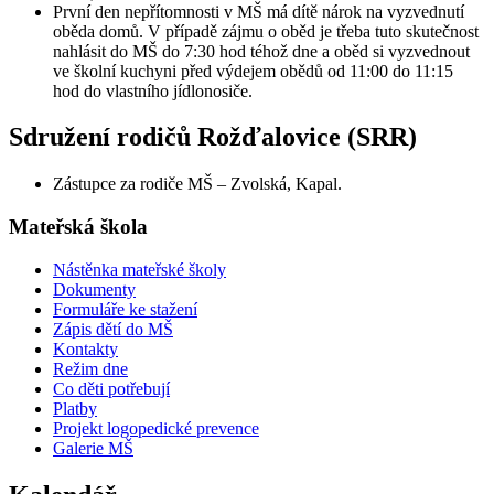
První den nepřítomnosti v MŠ má dítě nárok na vyzvednutí
oběda domů. V případě zájmu o oběd je třeba tuto skutečnost
nahlásit do MŠ do 7:30 hod téhož dne a oběd si vyzvednout
ve školní kuchyni před výdejem obědů od 11:00 do 11:15
hod do vlastního jídlonosiče.
Sdružení rodičů Rožďalovice (SRR)
Zástupce za rodiče MŠ – Zvolská, Kapal.
Mateřská škola
Nástěnka mateřské školy
Dokumenty
Formuláře ke stažení
Zápis dětí do MŠ
Kontakty
Režim dne
Co děti potřebují
Platby
Projekt logopedické prevence
Galerie MŠ