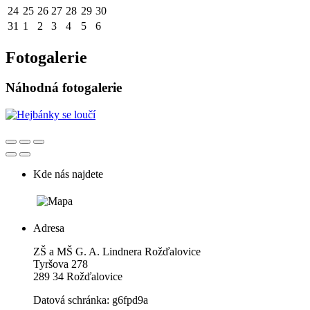
24
25
26
27
28
29
30
31
1
2
3
4
5
6
Fotogalerie
Náhodná fotogalerie
Kde nás najdete
Adresa
ZŠ a MŠ G. A. Lindnera Rožďalovice
Tyršova 278
289 34 Rožďalovice
Datová schránka: g6fpd9a