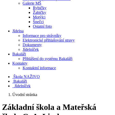
Galerie MŠ
Rybičky
Žabičky
Motýlci
Šnečci
Ostatní foto
Jídelna
Informace pro strávníky
Elektronické přihlašování stravy
Dokumenty
Jídelníček
Bakaláři
Přihlášení do systému Bakaláři
Kontakty
Kontaktní informace
Škola NAŽIVO
Bakaláři
Jídelníček
Úvodní stránka
Základní škola a Mateřská