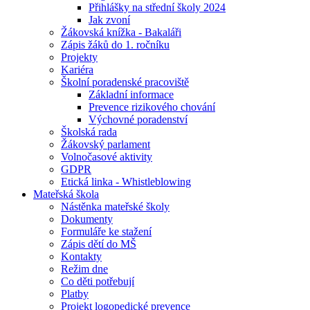
Přihlášky na střední školy 2024
Jak zvoní
Žákovská knížka - Bakaláři
Zápis žáků do 1. ročníku
Projekty
Kariéra
Školní poradenské pracoviště
Základní informace
Prevence rizikového chování
Výchovné poradenství
Školská rada
Žákovský parlament
Volnočasové aktivity
GDPR
Etická linka - Whistleblowing
Mateřská škola
Nástěnka mateřské školy
Dokumenty
Formuláře ke stažení
Zápis dětí do MŠ
Kontakty
Režim dne
Co děti potřebují
Platby
Projekt logopedické prevence