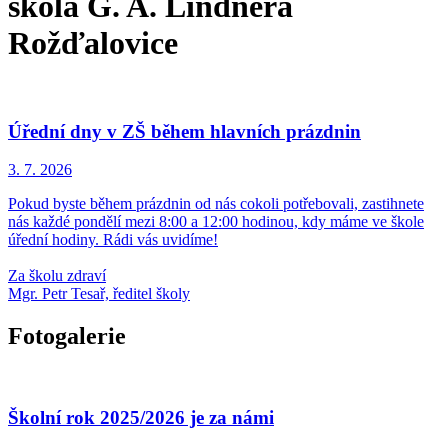
škola G. A. Lindnera
Rožďalovice
Úřední dny v ZŠ během hlavních prázdnin
3. 7.
2026
Pokud byste během prázdnin od nás cokoli potřebovali, zastihnete
nás každé pondělí mezi 8:00 a 12:00 hodinou, kdy máme ve škole
úřední hodiny. Rádi vás uvidíme!
Za školu zdraví
Mgr. Petr Tesař, ředitel školy
Fotogalerie
Školní rok 2025/2026 je za námi