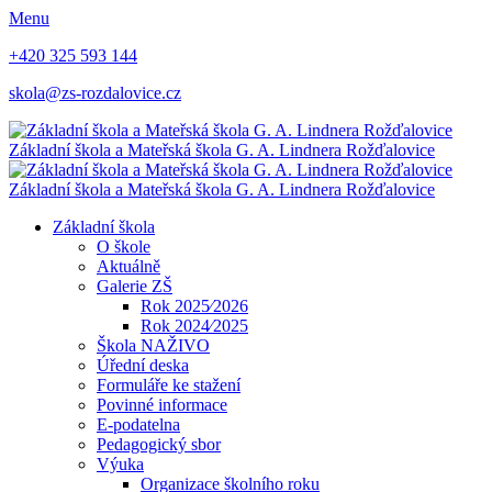
Menu
+420 325 593 144
skola@zs-rozdalovice.cz
Základní škola a Mateřská škola
G. A. Lindnera
Rožďalovice
Základní škola a Mateřská škola
G. A. Lindnera
Rožďalovice
Základní škola
O škole
Aktuálně
Galerie ZŠ
Rok 2025⁄2026
Rok 2024⁄2025
Škola NAŽIVO
Úřední deska
Formuláře ke stažení
Povinné informace
E-podatelna
Pedagogický sbor
Výuka
Organizace školního roku