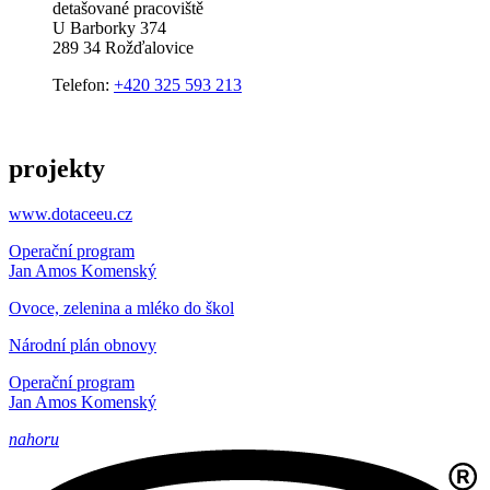
detašované pracoviště
U Barborky 374
289 34 Rožďalovice
Telefon:
+420 325 593 213
projekty
www.dotaceeu.cz
Operační program
Jan Amos Komenský
Ovoce, zelenina a mléko do škol
Národní plán obnovy
Operační program
Jan Amos Komenský
nahoru