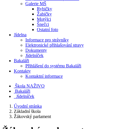
Galerie MŠ
Rybičky
Žabičky
Motýlci
Šnečci
Ostatní foto
Jídelna
Informace pro strávníky
Elektronické přihlašování stravy
Dokumenty
Jídelníček
Bakaláři
Přihlášení do systému Bakaláři
Kontakty
Kontaktní informace
Škola NAŽIVO
Bakaláři
Jídelníček
Úvodní stránka
Základní škola
Žákovský parlament