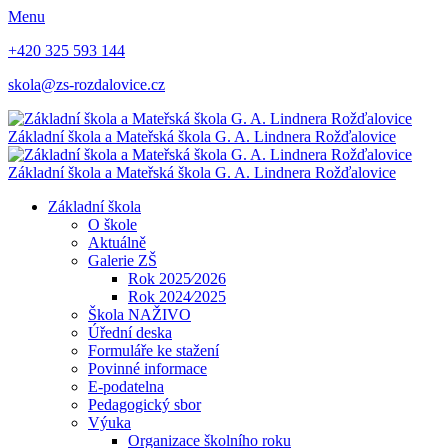
Menu
+420 325 593 144
skola@zs-rozdalovice.cz
Základní škola a Mateřská škola
G. A. Lindnera
Rožďalovice
Základní škola a Mateřská škola
G. A. Lindnera
Rožďalovice
Základní škola
O škole
Aktuálně
Galerie ZŠ
Rok 2025⁄2026
Rok 2024⁄2025
Škola NAŽIVO
Úřední deska
Formuláře ke stažení
Povinné informace
E-podatelna
Pedagogický sbor
Výuka
Organizace školního roku