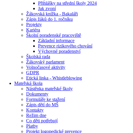
Přihlášky na střední školy 2024
Jak zvoní
Žákovská knížka - Bakaláři
Zápis žáků do 1. ročníku
Projekty
Kariéra
Školní poradenské pracoviště
Základní informace
Prevence rizikového chování
Výchovné poradenství
Školská rada
Žákovský parlament
Volnočasové aktivity
GDPR
Etická linka - Whistleblowing
Mateřská škola
Nástěnka mateřské školy
Dokumenty
Formuláře ke stažení
Zápis dětí do MŠ
Kontakty
Režim dne
Co děti potřebují
Platby
Projekt logopedické prevence