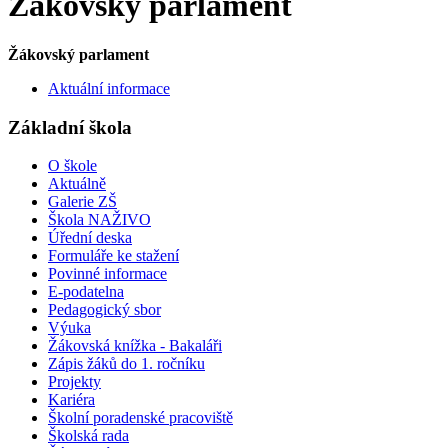
Žákovský parlament
Žákovský parlament
Aktuální informace
Základní škola
O škole
Aktuálně
Galerie ZŠ
Škola NAŽIVO
Úřední deska
Formuláře ke stažení
Povinné informace
E-podatelna
Pedagogický sbor
Výuka
Žákovská knížka - Bakaláři
Zápis žáků do 1. ročníku
Projekty
Kariéra
Školní poradenské pracoviště
Školská rada