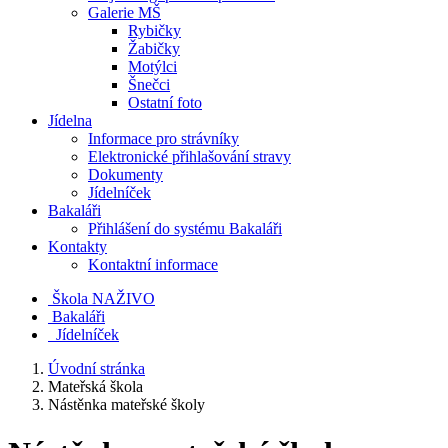
Galerie MŠ
Rybičky
Žabičky
Motýlci
Šnečci
Ostatní foto
Jídelna
Informace pro strávníky
Elektronické přihlašování stravy
Dokumenty
Jídelníček
Bakaláři
Přihlášení do systému Bakaláři
Kontakty
Kontaktní informace
Škola NAŽIVO
Bakaláři
Jídelníček
Úvodní stránka
Mateřská škola
Nástěnka mateřské školy