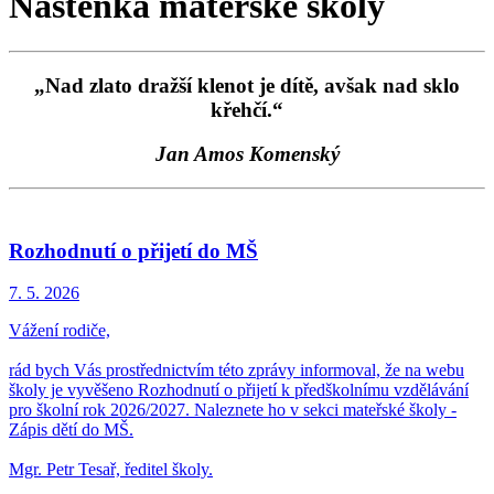
Nástěnka mateřské školy
„Nad zlato dražší klenot je dítě, avšak nad sklo
křehčí.“
Jan Amos Komenský
Rozhodnutí o přijetí do MŠ
7. 5.
2026
Vážení rodiče,
rád bych Vás prostřednictvím této zprávy informoval, že na webu
školy je vyvěšeno Rozhodnutí o přijetí k předškolnímu vzdělávání
pro školní rok 2026/2027. Naleznete ho v sekci mateřské školy -
Zápis dětí do MŠ.
Mgr. Petr Tesař, ředitel školy.