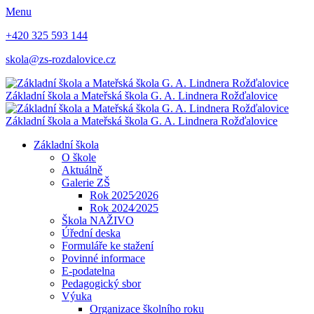
Menu
+420 325 593 144
skola@zs-rozdalovice.cz
Základní škola a Mateřská škola
G. A. Lindnera
Rožďalovice
Základní škola a Mateřská škola
G. A. Lindnera
Rožďalovice
Základní škola
O škole
Aktuálně
Galerie ZŠ
Rok 2025⁄2026
Rok 2024⁄2025
Škola NAŽIVO
Úřední deska
Formuláře ke stažení
Povinné informace
E-podatelna
Pedagogický sbor
Výuka
Organizace školního roku