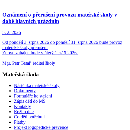
Oznámení o přerušení provozu mateřské školy v
době hlavních prázdnin
5. 2.
2026
Od pondělí 3. srpna 2026 do pondělí 31. srpna 2026 bude provoz
mateřské školy přerušen.
Znovu zahájen bude v úterý 1. září 2026.
Mgr. Petr Tesař, ředitel školy
Mateřská škola
Nástěnka mateřské školy
Dokumenty
Formuláře ke stažení
Zápis dětí do MŠ
Kontakty
Režim dne
Co děti potřebují
Platby
Projekt logopedické prevence