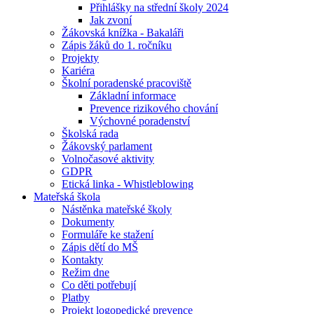
Přihlášky na střední školy 2024
Jak zvoní
Žákovská knížka - Bakaláři
Zápis žáků do 1. ročníku
Projekty
Kariéra
Školní poradenské pracoviště
Základní informace
Prevence rizikového chování
Výchovné poradenství
Školská rada
Žákovský parlament
Volnočasové aktivity
GDPR
Etická linka - Whistleblowing
Mateřská škola
Nástěnka mateřské školy
Dokumenty
Formuláře ke stažení
Zápis dětí do MŠ
Kontakty
Režim dne
Co děti potřebují
Platby
Projekt logopedické prevence