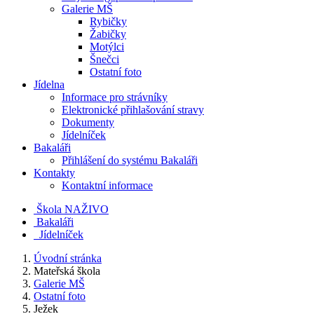
Galerie MŠ
Rybičky
Žabičky
Motýlci
Šnečci
Ostatní foto
Jídelna
Informace pro strávníky
Elektronické přihlašování stravy
Dokumenty
Jídelníček
Bakaláři
Přihlášení do systému Bakaláři
Kontakty
Kontaktní informace
Škola NAŽIVO
Bakaláři
Jídelníček
Úvodní stránka
Mateřská škola
Galerie MŠ
Ostatní foto
Ježek