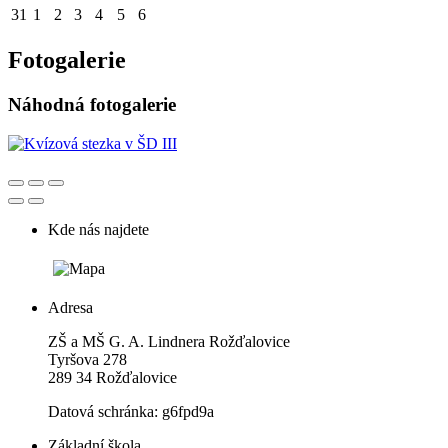
31
1
2
3
4
5
6
Fotogalerie
Náhodná fotogalerie
Kde nás najdete
Adresa
ZŠ a MŠ G. A. Lindnera Rožďalovice
Tyršova 278
289 34 Rožďalovice
Datová schránka: g6fpd9a
Základní škola