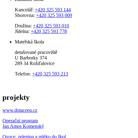
Kancelář:
+420 325 593 144
Sborovna:
+420 325 593 009
Družina:
+420 325 593 010
Jídelna:
+420 325 593 778
Mateřská škola
detašované pracoviště
U Barborky 374
289 34 Rožďalovice
Telefon:
+420 325 593 213
projekty
www.dotaceeu.cz
Operační program
Jan Amos Komenský
Ovoce, zelenina a mléko do škol