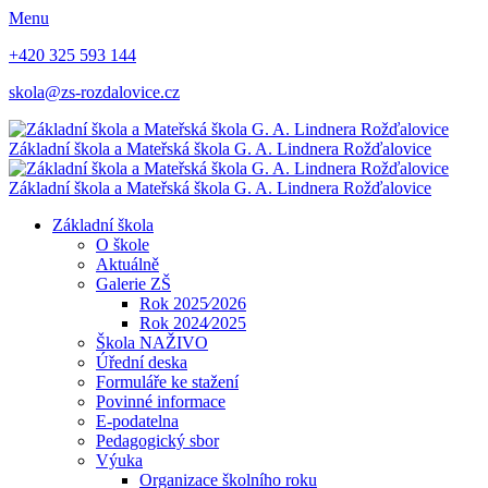
Menu
+420 325 593 144
skola@zs-rozdalovice.cz
Základní škola a Mateřská škola
G. A. Lindnera
Rožďalovice
Základní škola a Mateřská škola
G. A. Lindnera
Rožďalovice
Základní škola
O škole
Aktuálně
Galerie ZŠ
Rok 2025⁄2026
Rok 2024⁄2025
Škola NAŽIVO
Úřední deska
Formuláře ke stažení
Povinné informace
E-podatelna
Pedagogický sbor
Výuka
Organizace školního roku