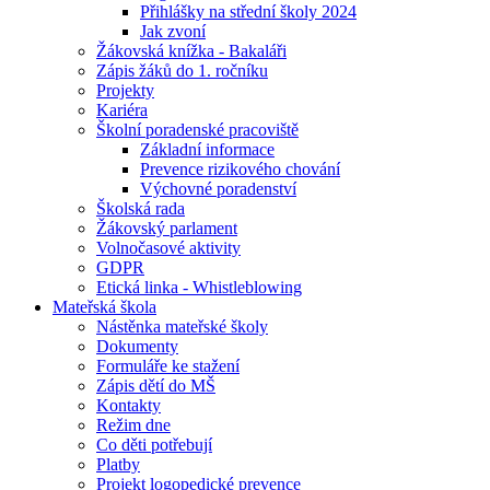
Přihlášky na střední školy 2024
Jak zvoní
Žákovská knížka - Bakaláři
Zápis žáků do 1. ročníku
Projekty
Kariéra
Školní poradenské pracoviště
Základní informace
Prevence rizikového chování
Výchovné poradenství
Školská rada
Žákovský parlament
Volnočasové aktivity
GDPR
Etická linka - Whistleblowing
Mateřská škola
Nástěnka mateřské školy
Dokumenty
Formuláře ke stažení
Zápis dětí do MŠ
Kontakty
Režim dne
Co děti potřebují
Platby
Projekt logopedické prevence