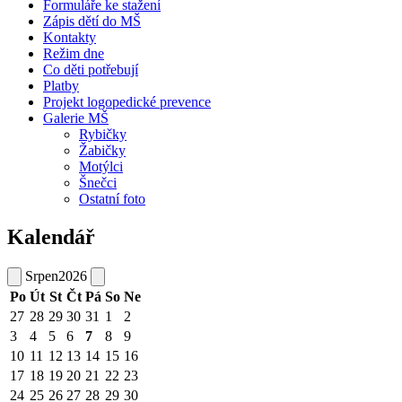
Formuláře ke stažení
Zápis dětí do MŠ
Kontakty
Režim dne
Co děti potřebují
Platby
Projekt logopedické prevence
Galerie MŠ
Rybičky
Žabičky
Motýlci
Šnečci
Ostatní foto
Kalendář
Srpen
2026
Po
Út
St
Čt
Pá
So
Ne
27
28
29
30
31
1
2
3
4
5
6
7
8
9
10
11
12
13
14
15
16
17
18
19
20
21
22
23
24
25
26
27
28
29
30