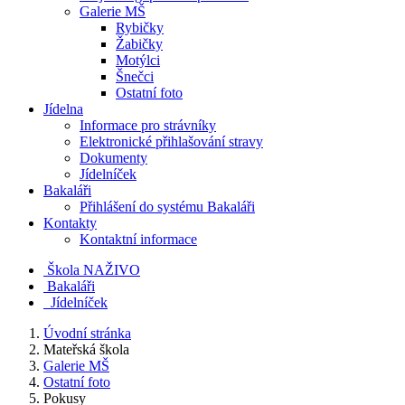
Galerie MŠ
Rybičky
Žabičky
Motýlci
Šnečci
Ostatní foto
Jídelna
Informace pro strávníky
Elektronické přihlašování stravy
Dokumenty
Jídelníček
Bakaláři
Přihlášení do systému Bakaláři
Kontakty
Kontaktní informace
Škola NAŽIVO
Bakaláři
Jídelníček
Úvodní stránka
Mateřská škola
Galerie MŠ
Ostatní foto
Pokusy