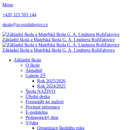
Menu
+420 325 593 144
skola@zs-rozdalovice.cz
Základní škola a Mateřská škola
G. A. Lindnera
Rožďalovice
Základní škola a Mateřská škola
G. A. Lindnera
Rožďalovice
Základní škola
O škole
Aktuálně
Galerie ZŠ
Rok 2025⁄2026
Rok 2024⁄2025
Škola NAŽIVO
Úřední deska
Formuláře ke stažení
Povinné informace
E-podatelna
Pedagogický sbor
Výuka
Organizace školního roku