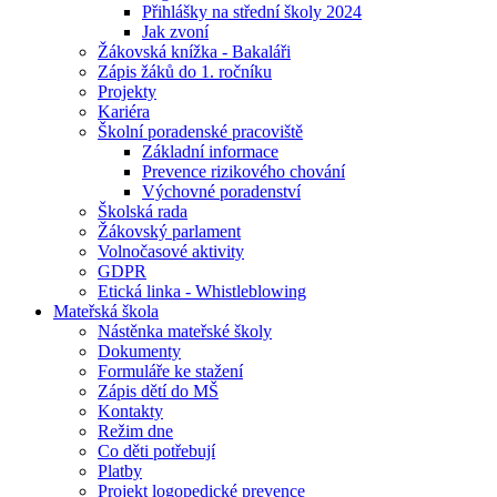
Přihlášky na střední školy 2024
Jak zvoní
Žákovská knížka - Bakaláři
Zápis žáků do 1. ročníku
Projekty
Kariéra
Školní poradenské pracoviště
Základní informace
Prevence rizikového chování
Výchovné poradenství
Školská rada
Žákovský parlament
Volnočasové aktivity
GDPR
Etická linka - Whistleblowing
Mateřská škola
Nástěnka mateřské školy
Dokumenty
Formuláře ke stažení
Zápis dětí do MŠ
Kontakty
Režim dne
Co děti potřebují
Platby
Projekt logopedické prevence