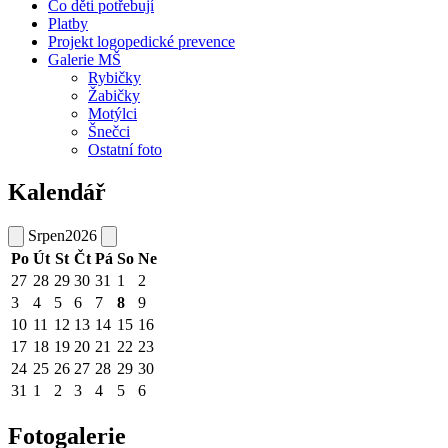
Co děti potřebují
Platby
Projekt logopedické prevence
Galerie MŠ
Rybičky
Žabičky
Motýlci
Šnečci
Ostatní foto
Kalendář
Srpen
2026
Po
Út
St
Čt
Pá
So
Ne
27
28
29
30
31
1
2
3
4
5
6
7
8
9
10
11
12
13
14
15
16
17
18
19
20
21
22
23
24
25
26
27
28
29
30
31
1
2
3
4
5
6
Fotogalerie