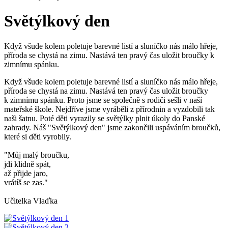
Světýlkový den
Když všude kolem poletuje barevné listí a sluníčko nás málo hřeje,
příroda se chystá na zimu. Nastává ten pravý čas uložit broučky k
zimnímu spánku.
Když všude kolem poletuje barevné listí a sluníčko nás málo hřeje,
příroda se chystá na zimu. Nastává ten pravý čas uložit broučky
k zimnímu spánku. Proto jsme se společně s rodiči sešli v naší
mateřské škole. Nejdříve jsme vyráběli z přírodnin a vyzdobili tak
naši šatnu. Poté děti vyrazily se světýlky plnit úkoly do Panské
zahrady. Náš "Světýlkový den" jsme zakončili uspáváním broučků,
které si děti vyrobily.
"Můj malý broučku,
jdi klidně spát,
až přijde jaro,
vrátíš se zas."
Učitelka Vlaďka