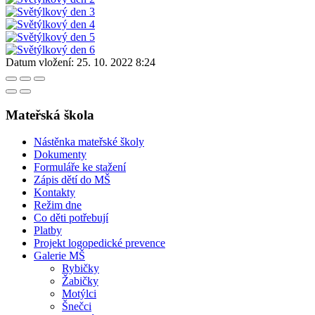
Datum vložení:
25. 10. 2022 8:24
Mateřská škola
Nástěnka mateřské školy
Dokumenty
Formuláře ke stažení
Zápis dětí do MŠ
Kontakty
Režim dne
Co děti potřebují
Platby
Projekt logopedické prevence
Galerie MŠ
Rybičky
Žabičky
Motýlci
Šnečci