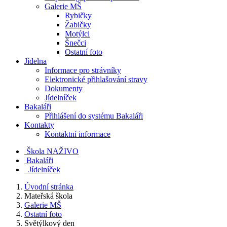
Galerie MŠ
Rybičky
Žabičky
Motýlci
Šnečci
Ostatní foto
Jídelna
Informace pro strávníky
Elektronické přihlašování stravy
Dokumenty
Jídelníček
Bakaláři
Přihlášení do systému Bakaláři
Kontakty
Kontaktní informace
Škola NAŽIVO
Bakaláři
Jídelníček
Úvodní stránka
Mateřská škola
Galerie MŠ
Ostatní foto
Světýlkový den