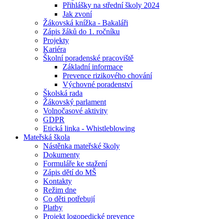
Přihlášky na střední školy 2024
Jak zvoní
Žákovská knížka - Bakaláři
Zápis žáků do 1. ročníku
Projekty
Kariéra
Školní poradenské pracoviště
Základní informace
Prevence rizikového chování
Výchovné poradenství
Školská rada
Žákovský parlament
Volnočasové aktivity
GDPR
Etická linka - Whistleblowing
Mateřská škola
Nástěnka mateřské školy
Dokumenty
Formuláře ke stažení
Zápis dětí do MŠ
Kontakty
Režim dne
Co děti potřebují
Platby
Projekt logopedické prevence