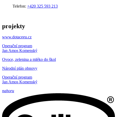
Telefon:
+420 325 593 213
projekty
www.dotaceeu.cz
Operační program
Jan Amos Komenský
Ovoce, zelenina a mléko do škol
Národní plán obnovy
Operační program
Jan Amos Komenský
nahoru