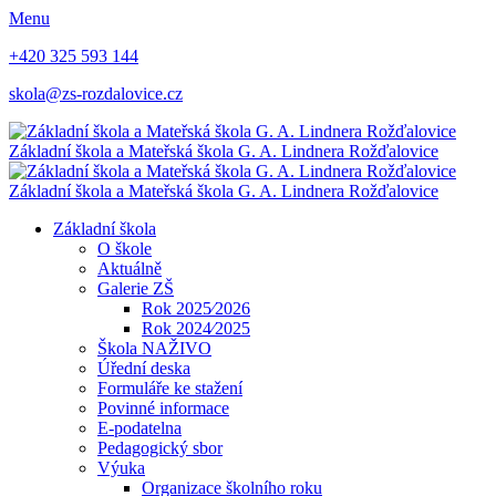
Menu
+420 325 593 144
skola@zs-rozdalovice.cz
Základní škola a Mateřská škola
G. A. Lindnera
Rožďalovice
Základní škola a Mateřská škola
G. A. Lindnera
Rožďalovice
Základní škola
O škole
Aktuálně
Galerie ZŠ
Rok 2025⁄2026
Rok 2024⁄2025
Škola NAŽIVO
Úřední deska
Formuláře ke stažení
Povinné informace
E-podatelna
Pedagogický sbor
Výuka
Organizace školního roku