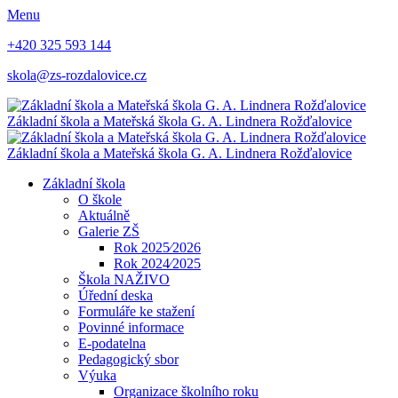
Menu
+420 325 593 144
skola@zs-rozdalovice.cz
Základní škola a Mateřská škola
G. A. Lindnera
Rožďalovice
Základní škola a Mateřská škola
G. A. Lindnera
Rožďalovice
Základní škola
O škole
Aktuálně
Galerie ZŠ
Rok 2025⁄2026
Rok 2024⁄2025
Škola NAŽIVO
Úřední deska
Formuláře ke stažení
Povinné informace
E-podatelna
Pedagogický sbor
Výuka
Organizace školního roku