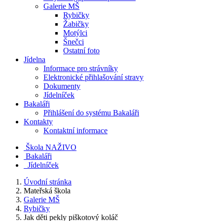
Galerie MŠ
Rybičky
Žabičky
Motýlci
Šnečci
Ostatní foto
Jídelna
Informace pro strávníky
Elektronické přihlašování stravy
Dokumenty
Jídelníček
Bakaláři
Přihlášení do systému Bakaláři
Kontakty
Kontaktní informace
Škola NAŽIVO
Bakaláři
Jídelníček
Úvodní stránka
Mateřská škola
Galerie MŠ
Rybičky
Jak děti pekly piškotový koláč