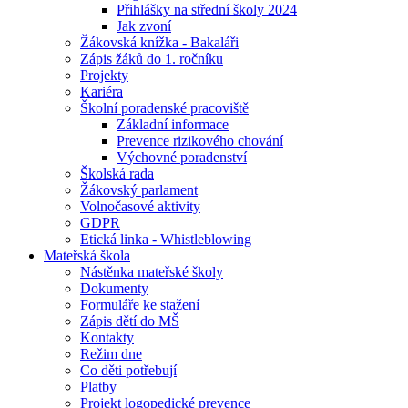
Přihlášky na střední školy 2024
Jak zvoní
Žákovská knížka - Bakaláři
Zápis žáků do 1. ročníku
Projekty
Kariéra
Školní poradenské pracoviště
Základní informace
Prevence rizikového chování
Výchovné poradenství
Školská rada
Žákovský parlament
Volnočasové aktivity
GDPR
Etická linka - Whistleblowing
Mateřská škola
Nástěnka mateřské školy
Dokumenty
Formuláře ke stažení
Zápis dětí do MŠ
Kontakty
Režim dne
Co děti potřebují
Platby
Projekt logopedické prevence