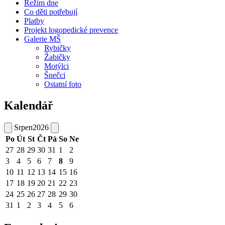
Režim dne
Co děti potřebují
Platby
Projekt logopedické prevence
Galerie MŠ
Rybičky
Žabičky
Motýlci
Šnečci
Ostatní foto
Kalendář
Srpen
2026
Po
Út
St
Čt
Pá
So
Ne
27
28
29
30
31
1
2
3
4
5
6
7
8
9
10
11
12
13
14
15
16
17
18
19
20
21
22
23
24
25
26
27
28
29
30
31
1
2
3
4
5
6