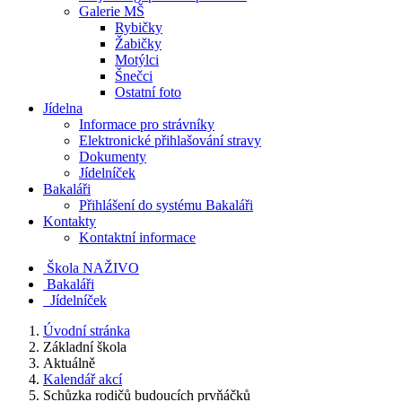
Galerie MŠ
Rybičky
Žabičky
Motýlci
Šnečci
Ostatní foto
Jídelna
Informace pro strávníky
Elektronické přihlašování stravy
Dokumenty
Jídelníček
Bakaláři
Přihlášení do systému Bakaláři
Kontakty
Kontaktní informace
Škola NAŽIVO
Bakaláři
Jídelníček
Úvodní stránka
Základní škola
Aktuálně
Kalendář akcí
Schůzka rodičů budoucích prvňáčků