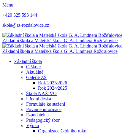
Menu
+420 325 593 144
skola@zs-rozdalovice.cz
Základní škola a Mateřská škola
G. A. Lindnera
Rožďalovice
Základní škola a Mateřská škola
G. A. Lindnera
Rožďalovice
Základní škola
O škole
Aktuálně
Galerie ZŠ
Rok 2025⁄2026
Rok 2024⁄2025
Škola NAŽIVO
Úřední deska
Formuláře ke stažení
Povinné informace
E-podatelna
Pedagogický sbor
Výuka
Organizace školního roku