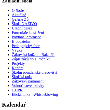
Základní škola
O škole
Aktuálně
Galerie ZŠ
Škola NAŽIVO
Úřední deska
Formuláře ke stažení
Povinné informace
E-podatelna
Pedagogický sbor
Výuka
Žákovská knížka - Bakaláři
Zápis žáků do 1. ročníku
Projekty
Kariéra
Školní poradenské pracoviště
Školská rada
Žákovský parlament
Volnočasové aktivity
GDPR
Etická linka - Whistleblowing
Kalendář