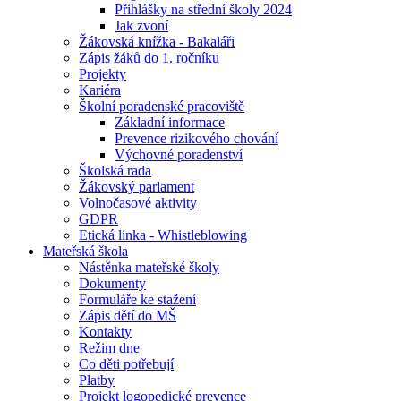
Přihlášky na střední školy 2024
Jak zvoní
Žákovská knížka - Bakaláři
Zápis žáků do 1. ročníku
Projekty
Kariéra
Školní poradenské pracoviště
Základní informace
Prevence rizikového chování
Výchovné poradenství
Školská rada
Žákovský parlament
Volnočasové aktivity
GDPR
Etická linka - Whistleblowing
Mateřská škola
Nástěnka mateřské školy
Dokumenty
Formuláře ke stažení
Zápis dětí do MŠ
Kontakty
Režim dne
Co děti potřebují
Platby
Projekt logopedické prevence