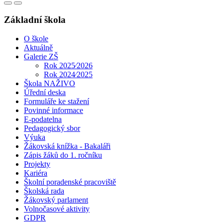
Základní škola
O škole
Aktuálně
Galerie ZŠ
Rok 2025⁄2026
Rok 2024⁄2025
Škola NAŽIVO
Úřední deska
Formuláře ke stažení
Povinné informace
E-podatelna
Pedagogický sbor
Výuka
Žákovská knížka - Bakaláři
Zápis žáků do 1. ročníku
Projekty
Kariéra
Školní poradenské pracoviště
Školská rada
Žákovský parlament
Volnočasové aktivity
GDPR