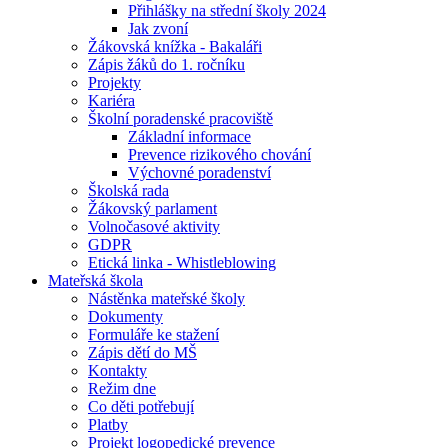
Přihlášky na střední školy 2024
Jak zvoní
Žákovská knížka - Bakaláři
Zápis žáků do 1. ročníku
Projekty
Kariéra
Školní poradenské pracoviště
Základní informace
Prevence rizikového chování
Výchovné poradenství
Školská rada
Žákovský parlament
Volnočasové aktivity
GDPR
Etická linka - Whistleblowing
Mateřská škola
Nástěnka mateřské školy
Dokumenty
Formuláře ke stažení
Zápis dětí do MŠ
Kontakty
Režim dne
Co děti potřebují
Platby
Projekt logopedické prevence