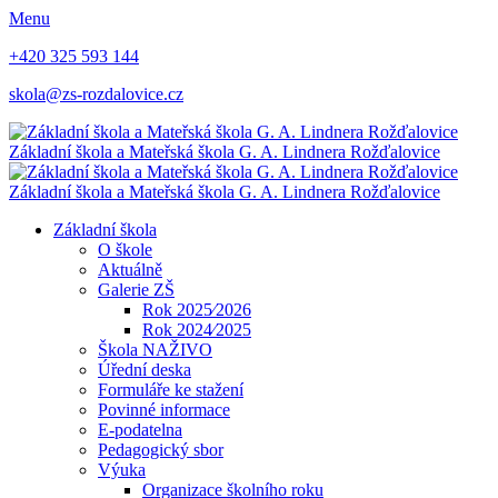
Menu
+420 325 593 144
skola@zs-rozdalovice.cz
Základní škola a Mateřská škola
G. A. Lindnera
Rožďalovice
Základní škola a Mateřská škola
G. A. Lindnera
Rožďalovice
Základní škola
O škole
Aktuálně
Galerie ZŠ
Rok 2025⁄2026
Rok 2024⁄2025
Škola NAŽIVO
Úřední deska
Formuláře ke stažení
Povinné informace
E-podatelna
Pedagogický sbor
Výuka
Organizace školního roku