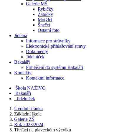
Galerie MŠ
Rybičky
Žabičky
Motýlci
Šnečci
Ostatní foto
Jídelna
Informace pro strávníky
Elektronické přihlašování stravy
Dokumenty
Jídelníček
Bakaláři
Přihlášení do systému Bakaláři
Kontakty
Kontaktní informace
Škola NAŽIVO
Bakaláři
Jídelníček
Úvodní stránka
Základní škola
Galerie ZŠ
Rok 2023/2024
Třeťáci na plaveckém výcviku