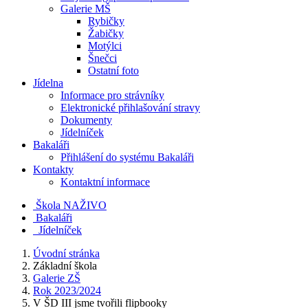
Galerie MŠ
Rybičky
Žabičky
Motýlci
Šnečci
Ostatní foto
Jídelna
Informace pro strávníky
Elektronické přihlašování stravy
Dokumenty
Jídelníček
Bakaláři
Přihlášení do systému Bakaláři
Kontakty
Kontaktní informace
Škola NAŽIVO
Bakaláři
Jídelníček
Úvodní stránka
Základní škola
Galerie ZŠ
Rok 2023/2024
V ŠD III jsme tvořili flipbooky