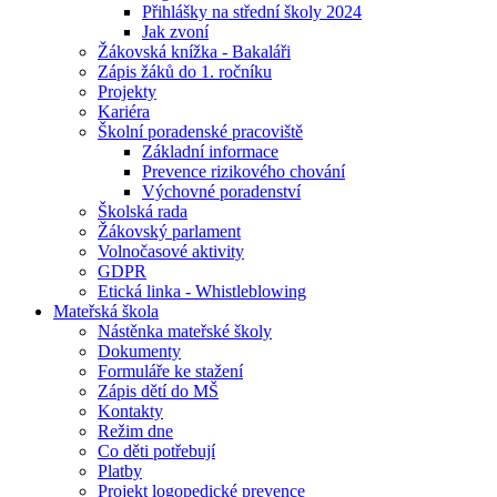
Přihlášky na střední školy 2024
Jak zvoní
Žákovská knížka - Bakaláři
Zápis žáků do 1. ročníku
Projekty
Kariéra
Školní poradenské pracoviště
Základní informace
Prevence rizikového chování
Výchovné poradenství
Školská rada
Žákovský parlament
Volnočasové aktivity
GDPR
Etická linka - Whistleblowing
Mateřská škola
Nástěnka mateřské školy
Dokumenty
Formuláře ke stažení
Zápis dětí do MŠ
Kontakty
Režim dne
Co děti potřebují
Platby
Projekt logopedické prevence