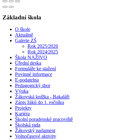
Základní škola
O škole
Aktuálně
Galerie ZŠ
Rok 2025⁄2026
Rok 2024⁄2025
Škola NAŽIVO
Úřední deska
Formuláře ke stažení
Povinné informace
E-podatelna
Pedagogický sbor
Výuka
Žákovská knížka - Bakaláři
Zápis žáků do 1. ročníku
Projekty
Kariéra
Školní poradenské pracoviště
Školská rada
Žákovský parlament
Volnočasové aktivity