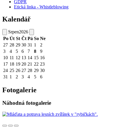
GDPR
Etická linka - Whistleblowing
Kalendář
Srpen
2026
Po
Út
St
Čt
Pá
So
Ne
27
28
29
30
31
1
2
3
4
5
6
7
8
9
10
11
12
13
14
15
16
17
18
19
20
21
22
23
24
25
26
27
28
29
30
31
1
2
3
4
5
6
Fotogalerie
Náhodná fotogalerie