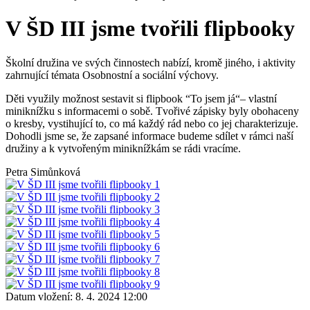
V ŠD III jsme tvořili flipbooky
Školní družina ve svých činnostech nabízí, kromě jiného, i aktivity
zahrnující témata Osobnostní a sociální výchovy.
Děti využily možnost sestavit si flipbook “To jsem já“– vlastní
miniknížku s informacemi o sobě. Tvořivé zápisky byly obohaceny
o kresby, vystihující to, co má každý rád nebo co jej charakterizuje.
Dohodli jsme se, že zapsané informace budeme sdílet v rámci naší
družiny a k vytvořeným miniknížkám se rádi vracíme.
Petra Simůnková
Datum vložení:
8. 4. 2024 12:00