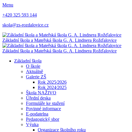
Menu
+420 325 593 144
skola@zs-rozdalovice.cz
Základní škola a Mateřská škola
G. A. Lindnera
Rožďalovice
Základní škola a Mateřská škola
G. A. Lindnera
Rožďalovice
Základní škola
O škole
Aktuálně
Galerie ZŠ
Rok 2025⁄2026
Rok 2024⁄2025
Škola NAŽIVO
Úřední deska
Formuláře ke stažení
Povinné informace
E-podatelna
Pedagogický sbor
Výuka
Organizace školního roku