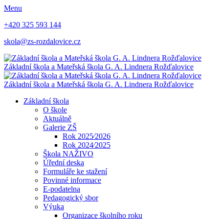
Menu
+420 325 593 144
skola@zs-rozdalovice.cz
Základní škola a Mateřská škola
G. A. Lindnera
Rožďalovice
Základní škola a Mateřská škola
G. A. Lindnera
Rožďalovice
Základní škola
O škole
Aktuálně
Galerie ZŠ
Rok 2025⁄2026
Rok 2024⁄2025
Škola NAŽIVO
Úřední deska
Formuláře ke stažení
Povinné informace
E-podatelna
Pedagogický sbor
Výuka
Organizace školního roku