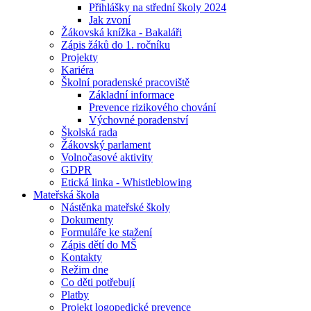
Přihlášky na střední školy 2024
Jak zvoní
Žákovská knížka - Bakaláři
Zápis žáků do 1. ročníku
Projekty
Kariéra
Školní poradenské pracoviště
Základní informace
Prevence rizikového chování
Výchovné poradenství
Školská rada
Žákovský parlament
Volnočasové aktivity
GDPR
Etická linka - Whistleblowing
Mateřská škola
Nástěnka mateřské školy
Dokumenty
Formuláře ke stažení
Zápis dětí do MŠ
Kontakty
Režim dne
Co děti potřebují
Platby
Projekt logopedické prevence