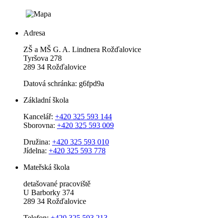
Adresa
ZŠ a MŠ G. A. Lindnera Rožďalovice
Tyršova 278
289 34 Rožďalovice
Datová schránka: g6fpd9a
Základní škola
Kancelář:
+420 325 593 144
Sborovna:
+420 325 593 009
Družina:
+420 325 593 010
Jídelna:
+420 325 593 778
Mateřská škola
detašované pracoviště
U Barborky 374
289 34 Rožďalovice
Telefon:
+420 325 593 213