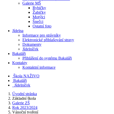
Galerie MŠ
Rybičky
Žabičky
Motýlci
Šnečci
Ostatní foto
Jídelna
Informace pro strávníky
Elektronické přihlašování stravy
Dokumenty
Jídelníček
Bakaláři
Přihlášení do systému Bakaláři
Kontakty
Kontaktní informace
Škola NAŽIVO
Bakaláři
Jídelníček
Úvodní stránka
Základní škola
Galerie ZŠ
Rok 2023/2024
Vánoční tvoření