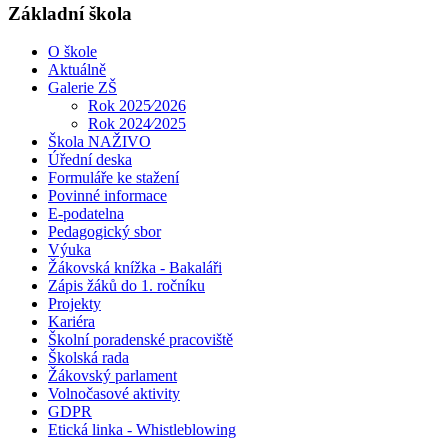
Základní škola
O škole
Aktuálně
Galerie ZŠ
Rok 2025⁄2026
Rok 2024⁄2025
Škola NAŽIVO
Úřední deska
Formuláře ke stažení
Povinné informace
E-podatelna
Pedagogický sbor
Výuka
Žákovská knížka - Bakaláři
Zápis žáků do 1. ročníku
Projekty
Kariéra
Školní poradenské pracoviště
Školská rada
Žákovský parlament
Volnočasové aktivity
GDPR
Etická linka - Whistleblowing