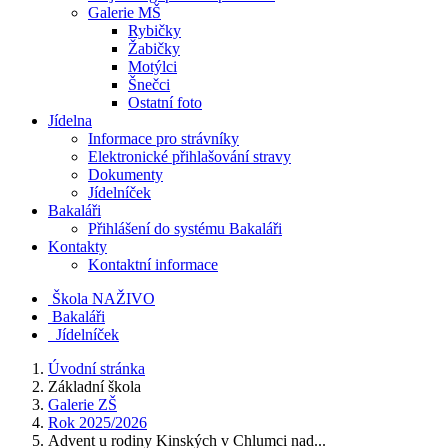
Galerie MŠ
Rybičky
Žabičky
Motýlci
Šnečci
Ostatní foto
Jídelna
Informace pro strávníky
Elektronické přihlašování stravy
Dokumenty
Jídelníček
Bakaláři
Přihlášení do systému Bakaláři
Kontakty
Kontaktní informace
Škola NAŽIVO
Bakaláři
Jídelníček
Úvodní stránka
Základní škola
Galerie ZŠ
Rok 2025/2026
Advent u rodiny Kinských v Chlumci nad...