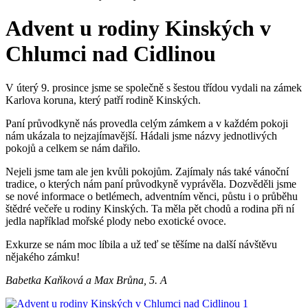
Advent u rodiny Kinských v
Chlumci nad Cidlinou
V úterý 9. prosince jsme se společně s šestou třídou vydali na zámek
Karlova koruna, který patří rodině Kinských.
Paní průvodkyně nás provedla celým zámkem a v každém pokoji
nám ukázala to nejzajímavější. Hádali jsme názvy jednotlivých
pokojů a celkem se nám dařilo.
Nejeli jsme tam ale jen kvůli pokojům. Zajímaly nás také vánoční
tradice, o kterých nám paní průvodkyně vyprávěla. Dozvěděli jsme
se nové informace o betlémech, adventním věnci, půstu i o průběhu
štědré večeře u rodiny Kinských. Ta měla pět chodů a rodina při ní
jedla například mořské plody nebo exotické ovoce.
Exkurze se nám moc líbila a už teď se těšíme na další návštěvu
nějakého zámku!
Babetka Kaňková a Max Brůna, 5. A