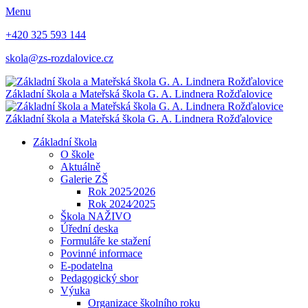
Menu
+420 325 593 144
skola@zs-rozdalovice.cz
Základní škola a Mateřská škola
G. A. Lindnera
Rožďalovice
Základní škola a Mateřská škola
G. A. Lindnera
Rožďalovice
Základní škola
O škole
Aktuálně
Galerie ZŠ
Rok 2025⁄2026
Rok 2024⁄2025
Škola NAŽIVO
Úřední deska
Formuláře ke stažení
Povinné informace
E-podatelna
Pedagogický sbor
Výuka
Organizace školního roku