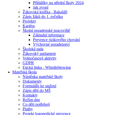
Přihlášky na střední školy 2024
Jak zvoní
Žákovská knížka - Bakaláři
Zápis žáků do 1. ročníku
Projekty
Kariéra
Školní poradenské pracoviště
Základní informace
Prevence rizikového chování
Výchovné poradenství
Školská rada
Žákovský parlament
Volnočasové aktivity
GDPR
Etická linka - Whistleblowing
Mateřská škola
Nástěnka mateřské školy
Dokumenty
Formuláře ke stažení
Zápis dětí do MŠ
Kontakty
Režim dne
Co děti potřebují
Platby
Projekt logopedické prevence