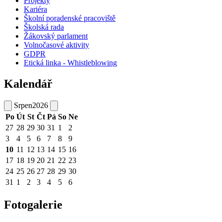
Projekty
Kariéra
Školní poradenské pracoviště
Školská rada
Žákovský parlament
Volnočasové aktivity
GDPR
Etická linka - Whistleblowing
Kalendář
Srpen
2026
Po
Út
St
Čt
Pá
So
Ne
27
28
29
30
31
1
2
3
4
5
6
7
8
9
10
11
12
13
14
15
16
17
18
19
20
21
22
23
24
25
26
27
28
29
30
31
1
2
3
4
5
6
Fotogalerie