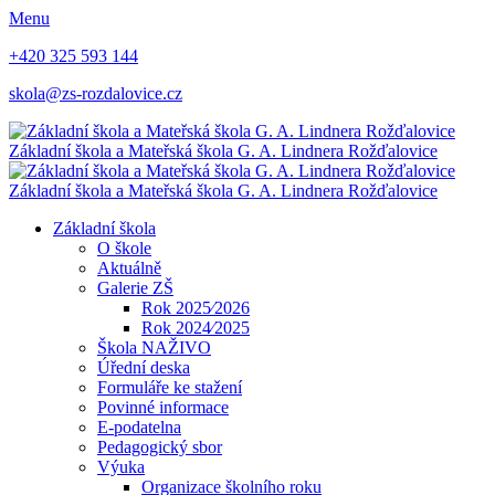
Menu
+420 325 593 144
skola@zs-rozdalovice.cz
Základní škola a Mateřská škola
G. A. Lindnera
Rožďalovice
Základní škola a Mateřská škola
G. A. Lindnera
Rožďalovice
Základní škola
O škole
Aktuálně
Galerie ZŠ
Rok 2025⁄2026
Rok 2024⁄2025
Škola NAŽIVO
Úřední deska
Formuláře ke stažení
Povinné informace
E-podatelna
Pedagogický sbor
Výuka
Organizace školního roku