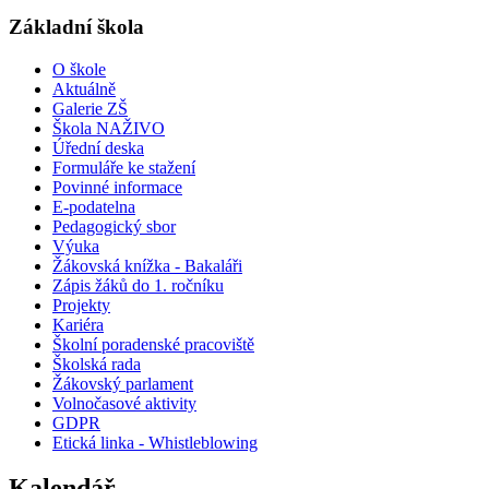
Základní škola
O škole
Aktuálně
Galerie ZŠ
Škola NAŽIVO
Úřední deska
Formuláře ke stažení
Povinné informace
E-podatelna
Pedagogický sbor
Výuka
Žákovská knížka - Bakaláři
Zápis žáků do 1. ročníku
Projekty
Kariéra
Školní poradenské pracoviště
Školská rada
Žákovský parlament
Volnočasové aktivity
GDPR
Etická linka - Whistleblowing
Kalendář