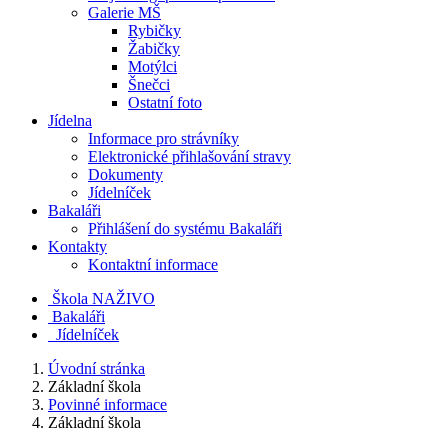
Galerie MŠ
Rybičky
Žabičky
Motýlci
Šnečci
Ostatní foto
Jídelna
Informace pro strávníky
Elektronické přihlašování stravy
Dokumenty
Jídelníček
Bakaláři
Přihlášení do systému Bakaláři
Kontakty
Kontaktní informace
Škola NAŽIVO
Bakaláři
Jídelníček
Úvodní stránka
Základní škola
Povinné informace
Základní škola