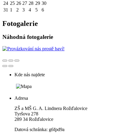
24
25
26
27
28
29
30
31
1
2
3
4
5
6
Fotogalerie
Náhodná fotogalerie
Kde nás najdete
Adresa
ZŠ a MŠ G. A. Lindnera Rožďalovice
Tyršova 278
289 34 Rožďalovice
Datová schránka: g6fpd9a