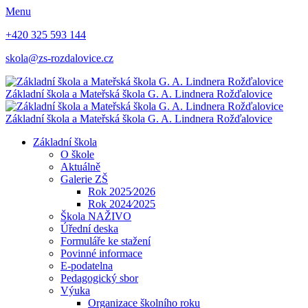
Menu
+420 325 593 144
skola@zs-rozdalovice.cz
Základní škola a Mateřská škola
G. A. Lindnera
Rožďalovice
Základní škola a Mateřská škola
G. A. Lindnera
Rožďalovice
Základní škola
O škole
Aktuálně
Galerie ZŠ
Rok 2025⁄2026
Rok 2024⁄2025
Škola NAŽIVO
Úřední deska
Formuláře ke stažení
Povinné informace
E-podatelna
Pedagogický sbor
Výuka
Organizace školního roku