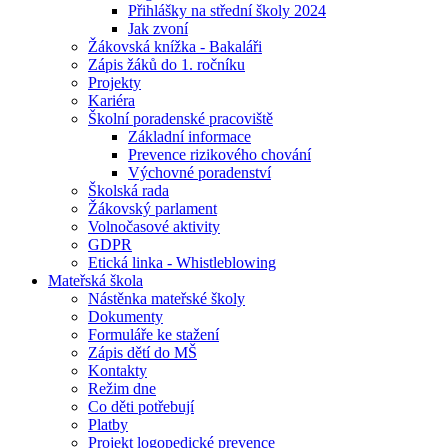
Přihlášky na střední školy 2024
Jak zvoní
Žákovská knížka - Bakaláři
Zápis žáků do 1. ročníku
Projekty
Kariéra
Školní poradenské pracoviště
Základní informace
Prevence rizikového chování
Výchovné poradenství
Školská rada
Žákovský parlament
Volnočasové aktivity
GDPR
Etická linka - Whistleblowing
Mateřská škola
Nástěnka mateřské školy
Dokumenty
Formuláře ke stažení
Zápis dětí do MŠ
Kontakty
Režim dne
Co děti potřebují
Platby
Projekt logopedické prevence