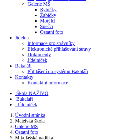
Galerie MŠ
Rybičky
Žabičky
Motýlci
Šnečci
Ostatní foto
Jídelna
Informace pro strávníky
Elektronické přihlašování stravy
Dokumenty
Jídelníček
Bakaláři
Přihlášení do systému Bakaláři
Kontakty
Kontaktní informace
Škola NAŽIVO
Bakaláři
Jídelníček
Úvodní stránka
Mateřská škola
Galerie MŠ
Ostatní foto
Mikulášská nadílka