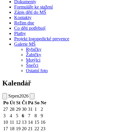
Dokumenty
Formuláře ke stažení
Zápis dětí do MŠ
Kontakty
Režim dne
Co děti potřebují
Platby
Projekt logopedické prevence
Galerie MŠ
Rybičky
Žabičky
Motýlci
Šnečci
Ostatní foto
Kalendář
Srpen
2026
Po
Út
St
Čt
Pá
So
Ne
27
28
29
30
31
1
2
3
4
5
6
7
8
9
10
11
12
13
14
15
16
17
18
19
20
21
22
23