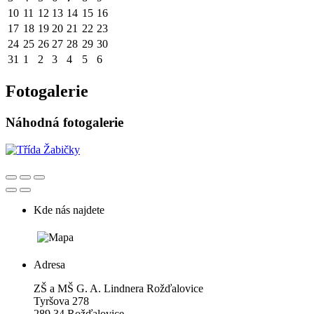
10
11
12
13
14
15
16
17
18
19
20
21
22
23
24
25
26
27
28
29
30
31
1
2
3
4
5
6
Fotogalerie
Náhodná fotogalerie
Kde nás najdete
Adresa
ZŠ a MŠ G. A. Lindnera Rožďalovice
Tyršova 278
289 34 Rožďalovice