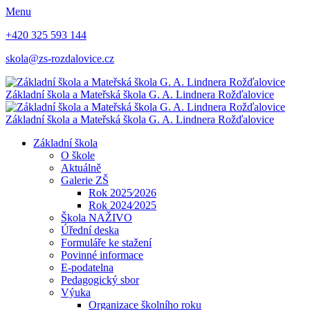
Menu
+420 325 593 144
skola@zs-rozdalovice.cz
Základní škola a Mateřská škola
G. A. Lindnera
Rožďalovice
Základní škola a Mateřská škola
G. A. Lindnera
Rožďalovice
Základní škola
O škole
Aktuálně
Galerie ZŠ
Rok 2025⁄2026
Rok 2024⁄2025
Škola NAŽIVO
Úřední deska
Formuláře ke stažení
Povinné informace
E-podatelna
Pedagogický sbor
Výuka
Organizace školního roku