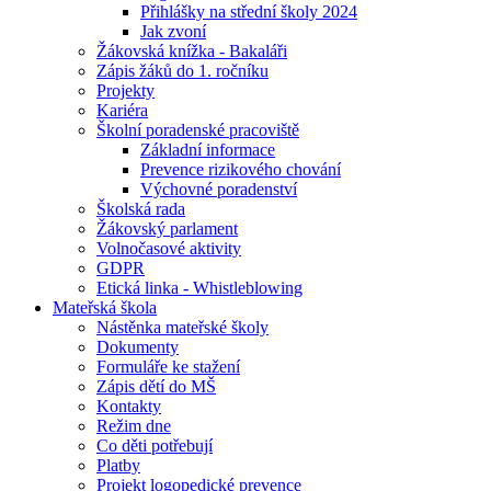
Přihlášky na střední školy 2024
Jak zvoní
Žákovská knížka - Bakaláři
Zápis žáků do 1. ročníku
Projekty
Kariéra
Školní poradenské pracoviště
Základní informace
Prevence rizikového chování
Výchovné poradenství
Školská rada
Žákovský parlament
Volnočasové aktivity
GDPR
Etická linka - Whistleblowing
Mateřská škola
Nástěnka mateřské školy
Dokumenty
Formuláře ke stažení
Zápis dětí do MŠ
Kontakty
Režim dne
Co děti potřebují
Platby
Projekt logopedické prevence