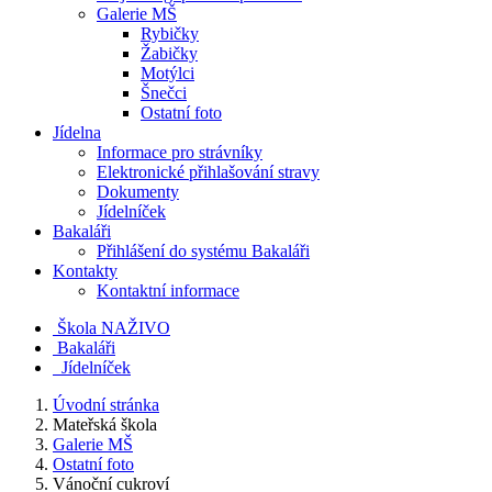
Galerie MŠ
Rybičky
Žabičky
Motýlci
Šnečci
Ostatní foto
Jídelna
Informace pro strávníky
Elektronické přihlašování stravy
Dokumenty
Jídelníček
Bakaláři
Přihlášení do systému Bakaláři
Kontakty
Kontaktní informace
Škola NAŽIVO
Bakaláři
Jídelníček
Úvodní stránka
Mateřská škola
Galerie MŠ
Ostatní foto
Vánoční cukroví