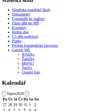
Mateřská škola
Nástěnka mateřské školy
Dokumenty
Formuláře ke stažení
Zápis dětí do MŠ
Kontakty
Režim dne
Co děti potřebují
Platby
Projekt logopedické prevence
Galerie MŠ
Rybičky
Žabičky
Motýlci
Šnečci
Ostatní foto
Kalendář
Srpen
2026
Po
Út
St
Čt
Pá
So
Ne
27
28
29
30
31
1
2
3
4
5
6
7
8
9