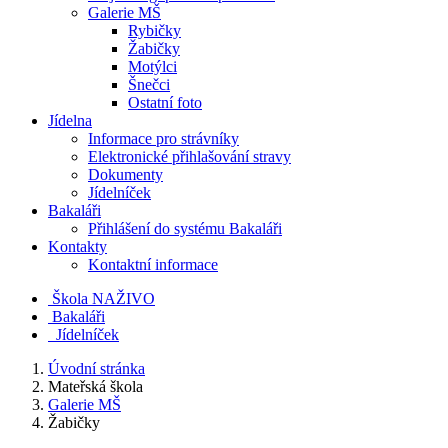
Galerie MŠ
Rybičky
Žabičky
Motýlci
Šnečci
Ostatní foto
Jídelna
Informace pro strávníky
Elektronické přihlašování stravy
Dokumenty
Jídelníček
Bakaláři
Přihlášení do systému Bakaláři
Kontakty
Kontaktní informace
Škola NAŽIVO
Bakaláři
Jídelníček
Úvodní stránka
Mateřská škola
Galerie MŠ
Žabičky