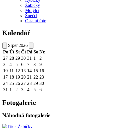
Rybičky
Žabičky
Motýlci
Šnečci
Ostatní foto
Kalendář
Srpen
2026
Po
Út
St
Čt
Pá
So
Ne
27
28
29
30
31
1
2
3
4
5
6
7
8
9
10
11
12
13
14
15
16
17
18
19
20
21
22
23
24
25
26
27
28
29
30
31
1
2
3
4
5
6
Fotogalerie
Náhodná fotogalerie