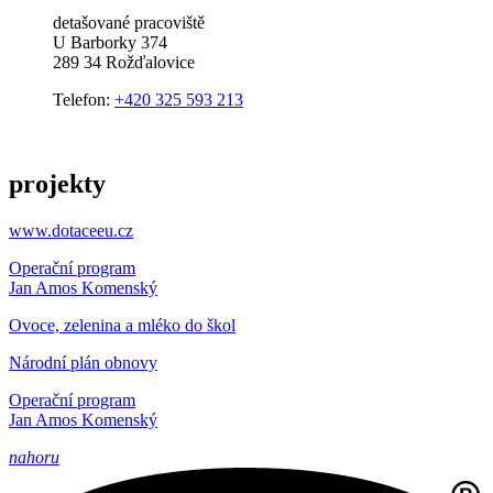
detašované pracoviště
U Barborky 374
289 34 Rožďalovice
Telefon:
+420 325 593 213
projekty
www.dotaceeu.cz
Operační program
Jan Amos Komenský
Ovoce, zelenina a mléko do škol
Národní plán obnovy
Operační program
Jan Amos Komenský
nahoru