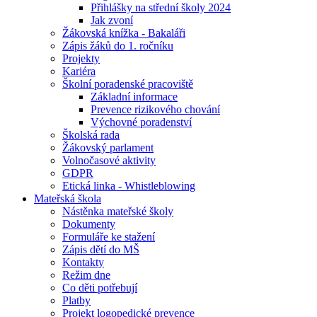
Přihlášky na střední školy 2024
Jak zvoní
Žákovská knížka - Bakaláři
Zápis žáků do 1. ročníku
Projekty
Kariéra
Školní poradenské pracoviště
Základní informace
Prevence rizikového chování
Výchovné poradenství
Školská rada
Žákovský parlament
Volnočasové aktivity
GDPR
Etická linka - Whistleblowing
Mateřská škola
Nástěnka mateřské školy
Dokumenty
Formuláře ke stažení
Zápis dětí do MŠ
Kontakty
Režim dne
Co děti potřebují
Platby
Projekt logopedické prevence