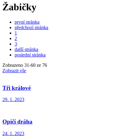
Žabičky
první stránka
předchozí stránka
1
2
3
další stránka
poslední stránka
Zobrazeno
31
-
60
ze 76
Zobrazit vše
Tři králové
29. 1. 2023
Opičí dráha
24. 1. 2023