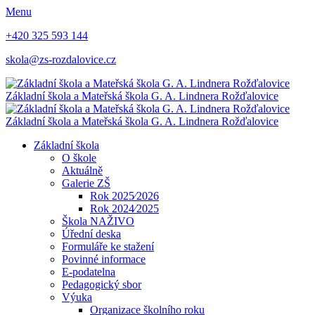
Menu
+420 325 593 144
skola@zs-rozdalovice.cz
Základní škola a Mateřská škola
G. A. Lindnera
Rožďalovice
Základní škola a Mateřská škola
G. A. Lindnera
Rožďalovice
Základní škola
O škole
Aktuálně
Galerie ZŠ
Rok 2025⁄2026
Rok 2024⁄2025
Škola NAŽIVO
Úřední deska
Formuláře ke stažení
Povinné informace
E-podatelna
Pedagogický sbor
Výuka
Organizace školního roku