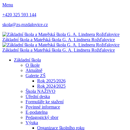
Menu
+420 325 593 144
skola@zs-rozdalovice.cz
Základní škola a Mateřská škola
G. A. Lindnera
Rožďalovice
Základní škola a Mateřská škola
G. A. Lindnera
Rožďalovice
Základní škola
O škole
Aktuálně
Galerie ZŠ
Rok 2025⁄2026
Rok 2024⁄2025
Škola NAŽIVO
Úřední deska
Formuláře ke stažení
Povinné informace
E-podatelna
Pedagogický sbor
Výuka
Organizace školního roku