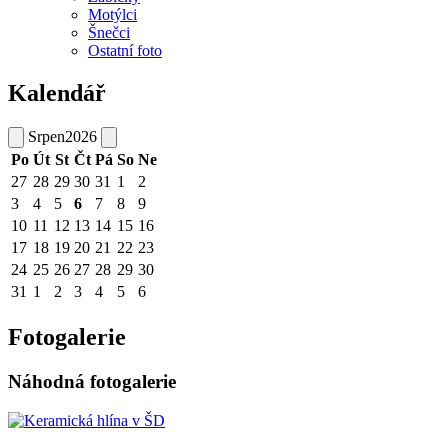
Motýlci
Šnečci
Ostatní foto
Kalendář
Srpen
2026
Po
Út
St
Čt
Pá
So
Ne
27
28
29
30
31
1
2
3
4
5
6
7
8
9
10
11
12
13
14
15
16
17
18
19
20
21
22
23
24
25
26
27
28
29
30
31
1
2
3
4
5
6
Fotogalerie
Náhodná fotogalerie