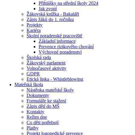
Přihlášky na střední školy 2024
Jak zvoní
Žákovská knížka - Bakaláři
Zápis žáků do 1. ročníku
Projekty
Kariéra
Školní poradenské pracoviště
Základní informace
Prevence rizikového chování
Výchovné poradenství
Školská rada
Žákovský parlament
Volnočasové aktivity
GDPR
Etická linka - Whistleblowing
Mateřská škola
Nástěnka mateřské školy
Dokumenty
Formuláře ke stažení
Zápis dětí do MŠ
Kontakty
Režim dne
Co děti potřebují
Platby
Projekt logopedické prevence