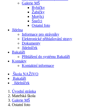
Galerie MŠ
Rybičky
Žabičky
Motýlci
Šnečci
Ostatní foto
Jídelna
Informace pro strávníky
Elektronické přihlašování stravy
Dokumenty
Jídelníček
Bakaláři
Přihlášení do systému Bakaláři
Kontakty
Kontaktní informace
Škola NAŽIVO
Bakaláři
Jídelníček
Úvodní stránka
Mateřská škola
Galerie MŠ
Ostatní foto